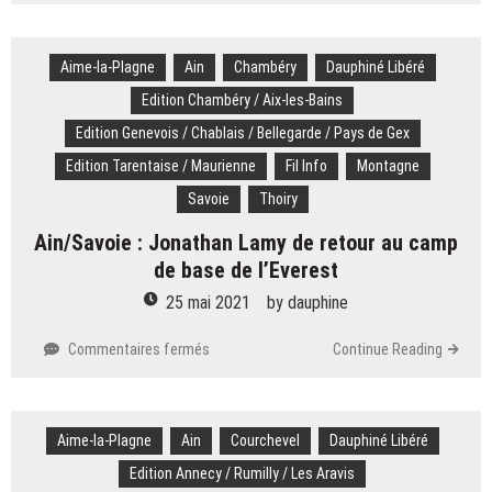
de
l’Everest
Aime-la-Plagne
Ain
et
Chambéry
Dauphiné Libéré
du
Edition Chambéry / Aix-les-Bains
Lhotse
Edition Genevois / Chablais / Bellegarde / Pays de Gex
:
Jonathan
Edition Tarentaise / Maurienne
Fil Info
Montagne
Lamy
Savoie
Thoiry
raconte
sa
Ain/Savoie : Jonathan Lamy de retour au camp
formidable
de base de l’Everest
aventure
au
25 mai 2021
by
dauphine
Népal
sur
Commentaires fermés
Continue Reading
Ain/Savoie
:
Jonathan
Aime-la-Plagne
Ain
Lamy
Courchevel
Dauphiné Libéré
de
Edition Annecy / Rumilly / Les Aravis
retour