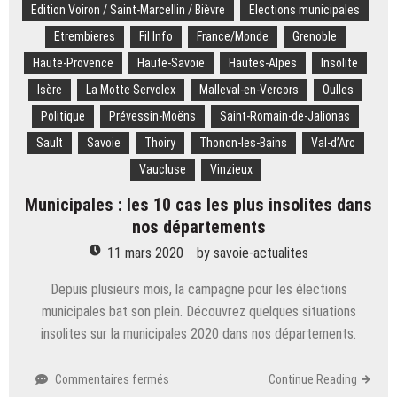
Edition Voiron / Saint-Marcellin / Bièvre
Elections municipales
Etrembieres
Fil Info
France/Monde
Grenoble
Haute-Provence
Haute-Savoie
Hautes-Alpes
Insolite
Isère
La Motte Servolex
Malleval-en-Vercors
Oulles
Politique
Prévessin-Moëns
Saint-Romain-de-Jalionas
Sault
Savoie
Thoiry
Thonon-les-Bains
Val-d’Arc
Vaucluse
Vinzieux
Municipales : les 10 cas les plus insolites dans
nos départements
11 mars 2020
by
savoie-actualites
Depuis plusieurs mois, la campagne pour les élections
municipales bat son plein. Découvrez quelques situations
insolites sur la municipales 2020 dans nos départements.
sur
Commentaires fermés
Continue Reading