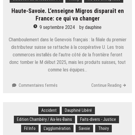
l’Alpe
d’Huez :
Haute-Savoie. L’enseigne Migros disparaît en
tout
France: ce qui va changer
ce
qu’il
9 septembre 2024
by
dauphine
faut
savoir
Chamboulement dans le Genevois français : la filiale du premier
sur
distributeur suisse se rattache à la coopérative U. Les trois
les
commerces installés de l’autre côté de la frontière feront
six
donc tomber le M début 2025, mais les produits suisses, tout
étapes
comme les équipes…
alpestres
sur
Commentaires fermés
Continue Reading
Haute-
Savoie.
L’enseigne
Accident
Migros
Dauphiné Libéré
disparaît
Edition Chambéry / Aix-les-Bains
Faits-divers - Justice
en
Fil Info
L'agglomération
Savoie
Thoiry
France: