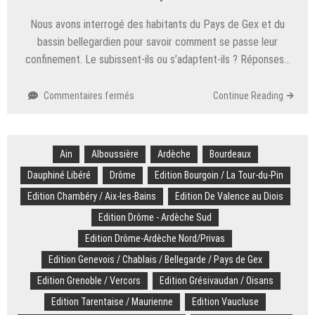
explosent
Nous avons interrogé des habitants du Pays de Gex et du
bassin bellegardien pour savoir comment se passe leur
confinement. Le subissent-ils ou s’adaptent-ils ? Réponses…
sur
Commentaires fermés
Continue Reading
Comment
vivent-
ils
Ain
Alboussière
le
Ardèche
Bourdeaux
confinement
Dauphiné Libéré
Drôme
Edition Bourgoin / La Tour-du-Pin
?
Edition Chambéry / Aix-les-Bains
Edition De Valence au Diois
Ils
nous
Edition Drôme - Ardèche Sud
décrivent
Edition Drôme-Ardèche Nord/Privas
leur
quotidien
Edition Genevois / Chablais / Bellegarde / Pays de Gex
Edition Grenoble / Vercors
Edition Grésivaudan / Oisans
Edition Tarentaise / Maurienne
Edition Vaucluse