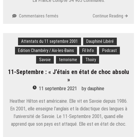
La France compte 34 965 communes.
sur
Commentaires fermés
Continue Reading
Savoie.
Quand
les
Attentats du 11 septembre 2001
noms
Dauphiné Libéré
de
Edition Chambéry / Aix-les-Bains
Fil Info
Podcast
communes
Savoie
terrorisme
Thoiry
identiques
sèment
11-Septembre : « J’étais en état de choc absolu
la
»
zizanie
11 septembre 2021
by
dauphine
Heather Hilton est américaine. Elle vit en Savoie depuis 1986.
En 2001, elle enseigne l’anglais et la didactique des langues à
l’université de Savoie. Le 11-Septembre 2001, quand elle
apprend que son pays est attaqué. Elle est en état de choc.