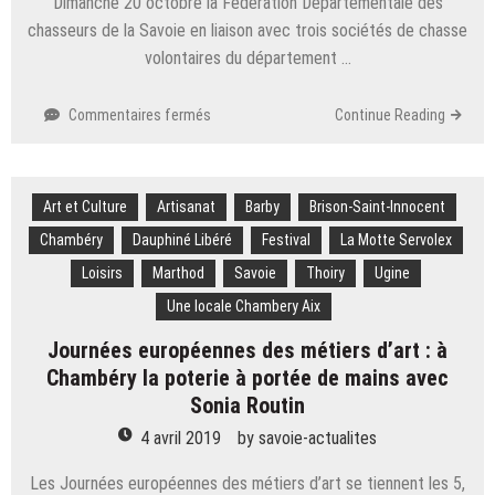
Dimanche 20 octobre la Fédération Départementale des
chasseurs de la Savoie en liaison avec trois sociétés de chasse
volontaires du département …
sur
Commentaires fermés
Continue Reading
Savoie
:
un
Art et Culture
Artisanat
dimanche
Barby
Brison-Saint-Innocent
pour
Chambéry
Dauphiné Libéré
Festival
La Motte Servolex
« chasser »
Loisirs
Marthod
Savoie
Thoiry
Ugine
les
idées
Une locale Chambery Aix
reçues’
Journées européennes des métiers d’art : à
Chambéry la poterie à portée de mains avec
Sonia Routin
4 avril 2019
by
savoie-actualites
Les Journées européennes des métiers d’art se tiennent les 5,