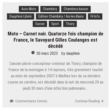
salariés
Auto-Moto
Chambéry
d’Enrobés
Chambery-bassin
Alpins
Dauphiné Libéré
Edition Chambéry / Aix-les-Bains
Fil Info
ont
Savoie
Sport
Thoiry
repris
le
Moto – Carnet noir. Quatorze fois champion de
travail
France, le Savoyard Gilles Coulanges est
décédé
30 mars 2023
by
dauphine
L’ancien pilote-concepteur-créateur de Thoiry, champion de
France de la montagne à 14 reprises, très gravement touché
au mois de septembre 2007 à Marlhes lors de sa dernière
course en carrière, est décédé dans la nuit du mercredi 29 au
jeudi 30 mars d’une infection pulmonaire….
sur
Commentaires fermés
Continue Reading
Moto