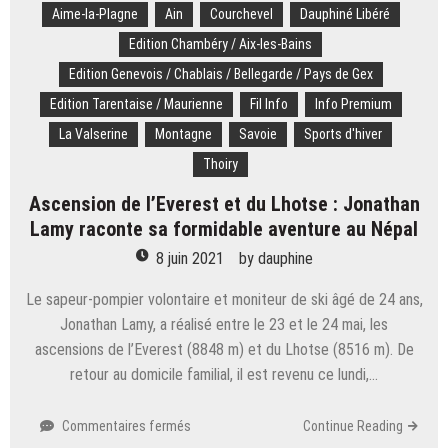
Aime-la-Plagne
Ain
morts
Courchevel
Dauphiné Libéré
dans
Edition Chambéry / Aix-les-Bains
le
Edition Genevois / Chablais / Bellegarde / Pays de Gex
crash
d’un
Edition Tarentaise / Maurienne
Fil Info
Info Premium
ULM
La Valserine
Montagne
Savoie
Sports d'hiver
dans
le
Thoiry
massif
Ascension de l’Everest et du Lhotse : Jonathan
des
Bauges
Lamy raconte sa formidable aventure au Népal
8 juin 2021
by
dauphine
Le sapeur-pompier volontaire et moniteur de ski âgé de 24 ans,
Jonathan Lamy, a réalisé entre le 23 et le 24 mai, les
ascensions de l’Everest (8848 m) et du Lhotse (8516 m). De
retour au domicile familial, il est revenu ce lundi,…
sur
Commentaires fermés
Continue Reading
Ascension