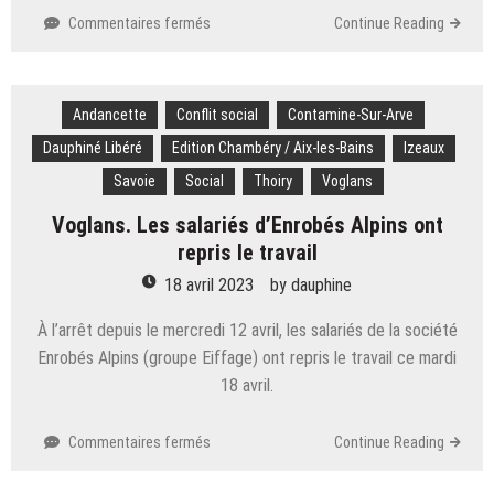
sur
Commentaires fermés
Continue Reading
Savoie.
L’ado
de
Andancette
Conflit social
15
Contamine-Sur-Arve
ans
Dauphiné Libéré
Edition Chambéry / Aix-les-Bains
Izeaux
victime
Savoie
Social
Thoiry
Voglans
d’une
chute
Voglans. Les salariés d’Enrobés Alpins ont
dans
repris le travail
la
Leysse
18 avril 2023
by
dauphine
est
décédé
À l’arrêt depuis le mercredi 12 avril, les salariés de la société
Enrobés Alpins (groupe Eiffage) ont repris le travail ce mardi
18 avril.
sur
Commentaires fermés
Continue Reading
Voglans.
Les