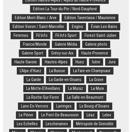
Edition Hautes-Alpes / Alpes de Haute-Provence
Edition La Tour-du-Pin / Nord-Dauphiné
Edition Mont-Blanc / Arve
Edition Tarentaise / Maurienne
Edition Voiron / Saint-Marcellin
Engins
Évian-Les-Bains
Feternes
Fil Info
Fil Info Sport
Forest-Saint-Julien
France/Monde
Galerie Média
Galerie photo
Galerie Sport
Grésy-sur-Aix
Haute-Provence
Haute-Savoie
Hautes-Alpes
Huez
Isère
Jura
L'Alpe d'Huez
La Buisse
La Fare-en-Champsaur
La Garde
La Garde-en-Oisans
La Grave
La Motte-D'Aveillans
La Muraz
La Mure
La Roche-Sur-Foron
La Salle-en-Beaumont
Lans-En-Vercors
Larringes
Le Bourg-d'Oisans
Le Périer
Le Pont-De-Beauvoisin
Léaz
Lelex
Les Echelles
Lescheraines
Métropole de Grenoble