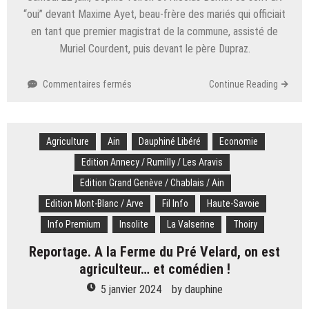
“oui” devant Maxime Ayet, beau-frère des mariés qui officiait
en tant que premier magistrat de la commune, assisté de
Muriel Courdent, puis devant le père Dupraz.
sur
Commentaires fermés
Continue Reading
Thoiry
(Savoie)
|
Agriculture
Ain
Mariage.
Dauphiné Libéré
Economie
Sophie
Edition Annecy / Rumilly / Les Aravis
et
Edition Grand Genève / Chablais / Ain
Nicolas
Edition Mont-Blanc / Arve
Fil Info
Haute-Savoie
Info Premium
Insolite
La Valserine
Thoiry
Reportage. A la Ferme du Pré Velard, on est
agriculteur… et comédien !
5 janvier 2024
by
dauphine