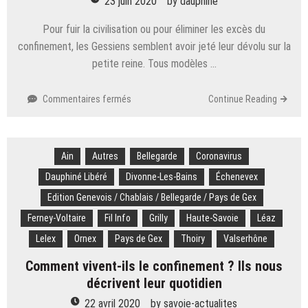
23 juin 2020
by
dauphine
Pour fuir la civilisation ou pour éliminer les excès du
confinement, les Gessiens semblent avoir jeté leur dévolu sur la
petite reine. Tous modèles …
sur
Commentaires fermés
Continue Reading
Ain
:
un
Ain
Autres
déconfinement
Bellegarde
Coronavirus
actif
Dauphiné Libéré
Divonne-Les-Bains
Échenevex
pour
Edition Genevois / Chablais / Bellegarde / Pays de Gex
les
magasins
Ferney-Voltaire
Fil Info
Grilly
Haute-Savoie
Léaz
de
Lelex
Ornex
Pays de Gex
Thoiry
Valserhône
vélo
avec
Comment vivent-ils le confinement ? Ils nous
des
décrivent leur quotidien
ventes
qui
22 avril 2020
by
savoie-actualites