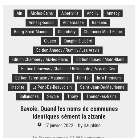
–
Carnet
Ain
Aix-les-Bains
noir.
Albertville
Andilly
Annecy
Quatorze
Annecy-bassin
Annemasse
Bassens
fois
Bourg-Saint-Maurice
Chambéry
Chamonix-Mont-Blanc
champion
de
Cluses
Dauphiné Libéré
France,
Edition Annecy / Rumilly / Les Aravis
le
Savoyard
Edition Chambéry / Aix-les-Bains
Edition Cluses / Mont-Blanc
Gilles
Edition Genevois / Chablais / Bellegarde / Pays de Gex
Coulanges
Edition Tarentaise / Maurienne
est
Fil Info
Info Premium
décédé
Insolite
Le Pont-De-Beauvoisin
Saint-Jean-De-Maurienne
Sallanches
Savoie
Thoiry
Thonon-les-Bains
Savoie. Quand les noms de communes
identiques sèment la zizanie
17 janvier 2022
by
dauphine