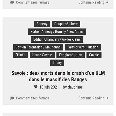
sur
Commentaires fermés
Continue Reading
11-
Septembre
:
Annecy
«
Dauphiné Libéré
J’étais
Edition Annecy / Rumilly / Les Aravis
en
Edition Chambéry / Aix-les-Bains
état
de
Edition Tarentaise / Maurienne
Faits-divers - Justice
choc
Fil Info
Haute-Savoie
L'agglomération
Savoie
absolu
»
Thoiry
Savoie : deux morts dans le crash d’un ULM
dans le massif des Bauges
18 juin 2021
by
dauphine
sur
Commentaires fermés
Continue Reading
Savoie
:
deux