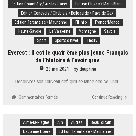
Edition Chambéry / Aix-les-Bains
Edition Cluses / Mont-Blanc
au
camp
Edition Genevois / Chablais / Bellegarde / Pays de Gex
de
Edition Tarentaise / Maurienne
Fil Info
France/Monde
base
de
Haute-Savoie
La Valserine
Montagne
Savoie
l’Everest
Sport
Sports d'hiver
Thoiry
Everest : il est le quatrième plus jeune Français
de l’histoire à l’avoir gravi
23 mai 2021
by
dauphine
Découvrez son nouveau défi qu’il se lance dès ce lundi…
sur
Commentaires fermés
Continue Reading
Everest
:
il
Aime-la-Plagne
Ain
est
Autres
Beaufortain
le
Dauphiné Libéré
Edition Tarentaise / Maurienne
quatrième