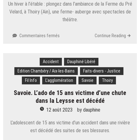
Un hiver à l’étable : plongez dans l’ambiance de la Ferme du Pré
Velard, à Thoiry (Ain), une ferme- auberge avec spectacles de
théâtre.
sur
Commentaires fermés
Continue Reading
Reportage.
A
la
Accident
Ferme
Dauphiné Libéré
du
Edition Chambéry / Aix-les-Bains
Faits-divers - Justice
Pré
Fil Info
L'agglomération
Savoie
Thoiry
Velard,
on
Savoie. L’ado de 15 ans victime d’une chute
est
dans la Leysse est décédé
agriculteur…
et
12 août 2023
by
dauphine
comédien
!
L’adolescent de 15 ans victime d’un accident dans une rivière
est décédé des suites de ses blessures.