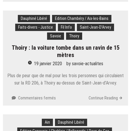
Municipales
:
les
Dauphiné Libéré
Edition Chambéry / Aix-les-Bains
10
cas
Faits-divers - Justice
Fil Info
Saint-Jean-D'Arvey
les
Savoie
Thoiry
plus
insolites
Thoiry : la voiture tombe dans un ravin de 15
dans
mètres
nos
départements
19 janvier 2020
by
savoie-actualites
Plus de peur que de mal pour les trois personnes qui circulaient
sur la RD 206, à Thoiry au-dessus de Saint-Jean-d’Arvey.
sur
Commentaires fermés
Continue Reading
Thoiry
:
la
Ain
voiture
Dauphiné Libéré
tombe