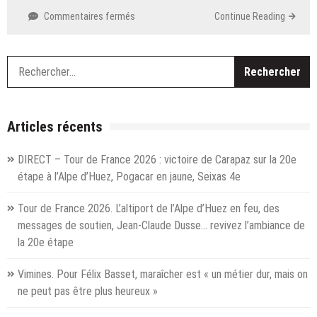
Sonia
sur
Commentaires fermés
Continue Reading
Routin
Le
nouveau
réseau
R
Transports
Publics
Genevois
préfigure
Articles récents
le
Léman
DIRECT – Tour de France 2026 : victoire de Carapaz sur la 20e
Express
étape à l’Alpe d’Huez, Pogacar en jaune, Seixas 4e
Tour de France 2026. L’altiport de l’Alpe d’Huez en feu, des
messages de soutien, Jean-Claude Dusse… revivez l’ambiance de
la 20e étape
Vimines. Pour Félix Basset, maraîcher est « un métier dur, mais on
ne peut pas être plus heureux »