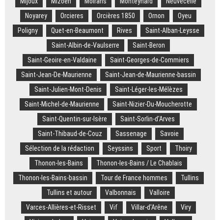
Mijoux
Mizoën
Moirans
Monteynard
Neuvecelle
Noyarey
Orcieres
Orcières 1850
Ornon
Oyeu
Poligny
Quet-en-Beaumont
Rives
Saint-Alban-Leysse
Saint-Albin-de-Vaulserre
Saint-Beron
Saint-Geoire-en-Valdaine
Saint-Georges-de-Commiers
Saint-Jean-De-Maurienne
Saint-Jean-de-Maurienne-bassin
Saint-Julien-Mont-Denis
Saint-Léger-les-Mélèzes
Saint-Michel-de-Maurienne
Saint-Nizier-Du-Moucherotte
Saint-Quentin-sur-Isère
Saint-Sorlin-d'Arves
Saint-Thibaud-de-Couz
Sassenage
Savoie
Sélection de la rédaction
Seyssins
Sport
Thoiry
Thonon-les-Bains
Thonon-les-Bains / Le Chablais
Thonon-les-Bains-bassin
Tour de France hommes
Tullins
Tullins et autour
Valbonnais
Valloire
Varces-Allières-et-Risset
Vif
Villar-d'Arêne
Viry