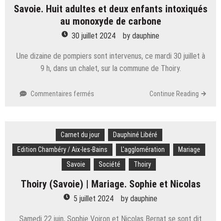
ce qui
Savoie. Huit adultes et deux enfants intoxiqués
va
au monoxyde de carbone
changer
30 juillet 2024
by
dauphine
Une dizaine de pompiers sont intervenus, ce mardi 30 juillet à
9 h, dans un chalet, sur la commune de Thoiry.
sur
Commentaires fermés
Continue Reading
Savoie.
Huit
adultes
Carnet du jour
et
Dauphiné Libéré
deux
Edition Chambéry / Aix-les-Bains
L'agglomération
Mariage
enfants
Savoie
Société
Thoiry
intoxiqués
au
Thoiry (Savoie) | Mariage. Sophie et Nicolas
monoxyde
de
5 juillet 2024
by
dauphine
carbone
Samedi 22 juin, Sophie Voiron et Nicolas Bernat se sont dit