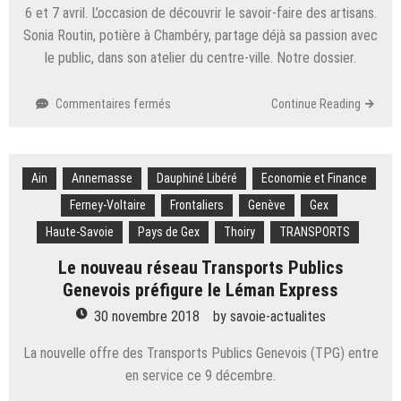
6 et 7 avril. L’occasion de découvrir le savoir-faire des artisans.
Sonia Routin, potière à Chambéry, partage déjà sa passion avec
le public, dans son atelier du centre-ville. Notre dossier.
sur
Commentaires fermés
Continue Reading
Journées
européennes
des
Ain
Annemasse
Dauphiné Libéré
métiers
Economie et Finance
d’art
Ferney-Voltaire
Frontaliers
Genève
Gex
:
Haute-Savoie
Pays de Gex
Thoiry
TRANSPORTS
à
Chambéry
Le nouveau réseau Transports Publics
la
Genevois préfigure le Léman Express
poterie
à
30 novembre 2018
by
savoie-actualites
portée
de
La nouvelle offre des Transports Publics Genevois (TPG) entre
mains
en service ce 9 décembre.
avec