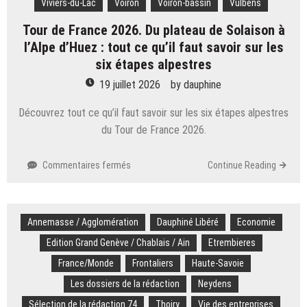
Viviers-du-Lac
Voiron
Voiron-bassin
Vulbens
Tour de France 2026. Du plateau de Solaison à
l’Alpe d’Huez : tout ce qu’il faut savoir sur les
six étapes alpestres
19 juillet 2026
by
dauphine
Découvrez tout ce qu’il faut savoir sur les six étapes alpestres
du Tour de France 2026.
sur
Commentaires fermés
Continue Reading
Tour
de
France
Annemasse / Agglomération
2026.
Dauphiné Libéré
Economie
Du
Edition Grand Genève / Chablais / Ain
Etrembieres
plateau
France/Monde
Frontaliers
Haute-Savoie
de
Solaison
Les dossiers de la rédaction
Neydens
à
Sélection de la rédaction 74
Thoiry
Vie des entreprises