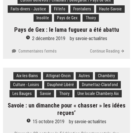
Edition Genevois / Chablais / Bellegarde / Pays de Gex
dans
Faits-divers - Justice
Fil Info
Frontaliers
Haute-Savoie
un
ravin
Insolite
Pays de Gex
Thoiry
de
Pays de Gex : le lama fugueur a été abattu
15
mètres
2 décembre 2019
by
savoie-actualites
sur
Commentaires fermés
Continue Reading
Pays
de
Gex
Aix-les-Bains
Attignat-Oncin
:
Autres
Chambéry
le
Culture - Loisirs
Dauphiné Libéré
Drumettaz-Clarafond
lama
Les Bauges
Savoie
Thoiry
Une locale Chambery Aix
fugueur
a
Savoie : un dimanche pour « chasser » les idées
été
reçues’
abattu
15 octobre 2019
by
savoie-actualites