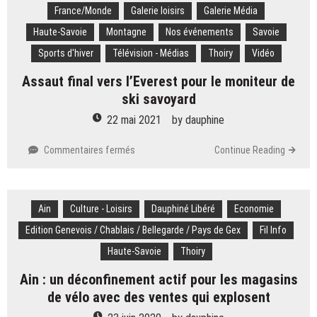
France/Monde
Galerie loisirs
Galerie Média
plus
jeune
Haute-Savoie
Montagne
Nos événements
Savoie
Français
Sports d'hiver
Télévision - Médias
Thoiry
Vidéo
de
l’histoire
Assaut final vers l’Everest pour le moniteur de
à
ski savoyard
l’avoir
gravi
22 mai 2021
by
dauphine
sur
Commentaires fermés
Continue Reading
Assaut
final
vers
Ain
Culture - Loisirs
l’Everest
Dauphiné Libéré
Economie
pour
Edition Genevois / Chablais / Bellegarde / Pays de Gex
Fil Info
le
Haute-Savoie
Thoiry
moniteur
de
Ain : un déconfinement actif pour les magasins
ski
de vélo avec des ventes qui explosent
savoyard