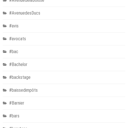
#AvenuedelaBoisse
#AvenuedesDucs
#avis
#avocats
#bac
#Bachelor
#backstage
#baissedimpôts
#Barnier
#bars