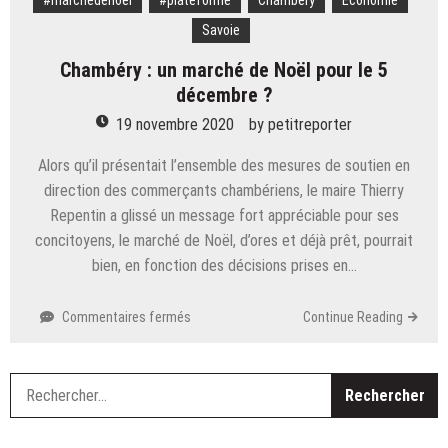
#marchédenoel
#plateforme
Chambéry
Economie
Savoie
Chambéry : un marché de Noël pour le 5
décembre ?
19 novembre 2020
by
petitreporter
Alors qu’il présentait l’ensemble des mesures de soutien en
direction des commerçants chambériens, le maire Thierry
Repentin a glissé un message fort appréciable pour ses
concitoyens, le marché de Noël, d’ores et déjà prêt, pourrait
bien, en fonction des décisions prises en…
sur
Commentaires fermés
Continue Reading
Chambéry
:
un
R
marché
de
Noël