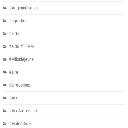
#Agglomération
#agitation
#aide
#aide #TEAM
#Aillonlejeune
#aire
#airedejeux
#Aix
#Aix Autrement
#AixlesBains