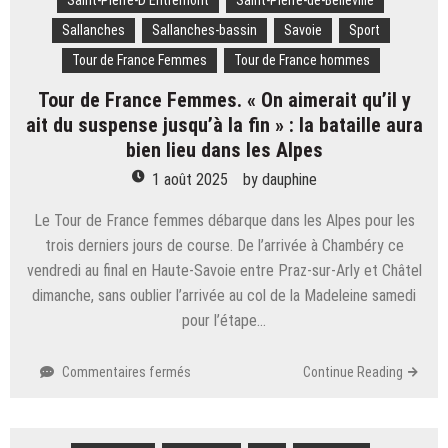
Saint-Pierre-D'Entremont
Saint-Pierre-de-Belleville
Sallanches
Sallanches-bassin
Savoie
Sport
Tour de France Femmes
Tour de France hommes
Tour de France Femmes. « On aimerait qu’il y
ait du suspense jusqu’à la fin » : la bataille aura
bien lieu dans les Alpes
1 août 2025
by
dauphine
Le Tour de France femmes débarque dans les Alpes pour les
trois derniers jours de course. De l’arrivée à Chambéry ce
vendredi au final en Haute-Savoie entre Praz-sur-Arly et Châtel
dimanche, sans oublier l’arrivée au col de la Madeleine samedi
pour l’étape…
sur
Commentaires fermés
Continue Reading
Tour
de
France