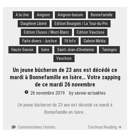
images.
Tour
A la Une
Avignon
de
Avignon-bassin
Bonnefamille
France
Dauphiné Libéré
Edition Bourgoin / La Tour-du-Pin
femmes
Edition Cluses / Mont-Blanc
Edition Vaucluse
2025
:
Faits-divers - Justice
Fil Info
Galerie Média
profil,
Haute-Savoie
Isère
Saint-Jean-d'Avelanne
Taninges
horaires,
parcours
Vaucluse
tout
Un jeune bûcheron de 23 ans est décédé ce
savoir
sur
mardi à Bonnefamille en Isère… Votre zapping
la
de ce mardi 26 novembre
4e
26 novembre 2019
by
savoie-actualites
édition
Un jeune bûcheron de 23 ans est décédé ce mardi à
Bonnefamille en Isère…
sur
Commentaires fermés
Continue Reading