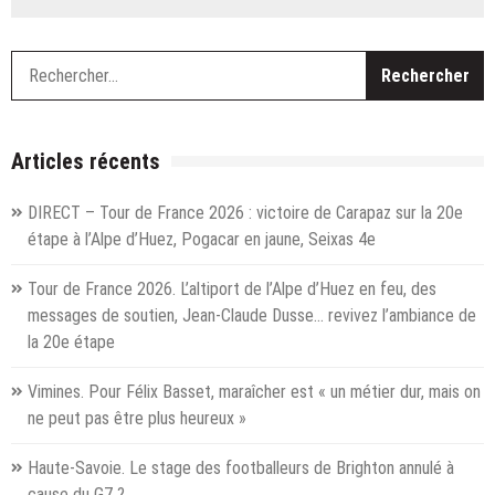
Un
jeune
bûcheron
R
de
23
ans
est
Articles récents
décédé
ce
DIRECT – Tour de France 2026 : victoire de Carapaz sur la 20e
mardi
étape à l’Alpe d’Huez, Pogacar en jaune, Seixas 4e
à
Bonnefamille
Tour de France 2026. L’altiport de l’Alpe d’Huez en feu, des
en
Isère…
messages de soutien, Jean-Claude Dusse… revivez l’ambiance de
Votre
la 20e étape
zapping
de
Vimines. Pour Félix Basset, maraîcher est « un métier dur, mais on
ce
ne peut pas être plus heureux »
mardi
26
Haute-Savoie. Le stage des footballeurs de Brighton annulé à
novembre
cause du G7 ?