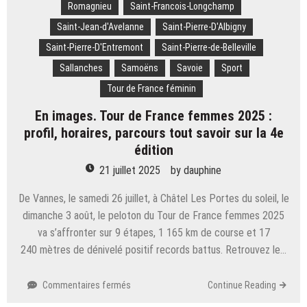
Alpes
Romagnieu
Saint-Francois-Longchamp
Saint-Jean-d'Avelanne
Saint-Pierre-D'Albigny
Saint-Pierre-D'Entremont
Saint-Pierre-de-Belleville
Sallanches
Samoëns
Savoie
Sport
Tour de France féminin
En images. Tour de France femmes 2025 :
profil, horaires, parcours tout savoir sur la 4e
édition
21 juillet 2025
by
dauphine
De Vannes, le samedi 26 juillet, à Châtel Les Portes du soleil, le
dimanche 3 août, le peloton du Tour de France femmes 2025
va s’affronter sur 9 étapes, 1 165 km de course et 17
240 mètres de dénivelé positif records battus. Retrouvez le…
sur
Commentaires fermés
Continue Reading
En