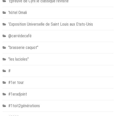
'Epreuve de Cyril le classique revisité
'hôtel Omali
’Exposition Universelle de Saint Louis aux Etats-Unis
@carrédecafé
"brasserie caquot"
"les lucioles"
#
#1er tour
#1eradjoint
#1toit2générations