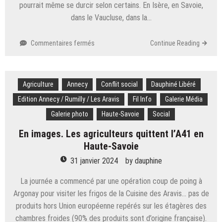
pourrait même se durcir selon certains. En Isère, en Savoie,
dans le Vaucluse, dans la…
sur
Commentaires fermés
Continue Reading
Social.
Colère
des
Agriculture
Annecy
agriculteurs
Conflit social
Dauphiné Libéré
:
Edition Annecy / Rumilly / Les Aravis
Fil Info
Galerie Média
circulation
Galerie photo
Haute-Savoie
Social
difficile
en
En images. Les agriculteurs quittent l’A41 en
Isère
Haute-Savoie
avec
plusieurs
31 janvier 2024
by
dauphine
bouchons,
des
La journée a commencé par une opération coup de poing à
actions
Argonay pour visiter les frigos de la Cuisine des Aravis… pas de
déjà
produits hors Union européenne repérés sur les étagères des
prévues
chambres froides (90% des produits sont d’origine française).
jeudi