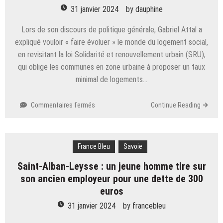
pistes
31 janvier 2024
by
dauphine
du
Corbier
Lors de son discours de politique générale, Gabriel Attal a
expliqué vouloir « faire évoluer » le monde du logement social,
en revisitant la loi Solidarité et renouvellement urbain (SRU),
qui oblige les communes en zone urbaine à proposer un taux
minimal de logements…
sur
Commentaires fermés
Continue Reading
Savoie.
Annonces
sur
France Bleu
la
Savoie
loi
Saint-Alban-Leysse : un jeune homme tire sur
SRU
son ancien employeur pour une dette de 300
:
un
euros
« triple
31 janvier 2024
by
francebleu
camouflet »
pour