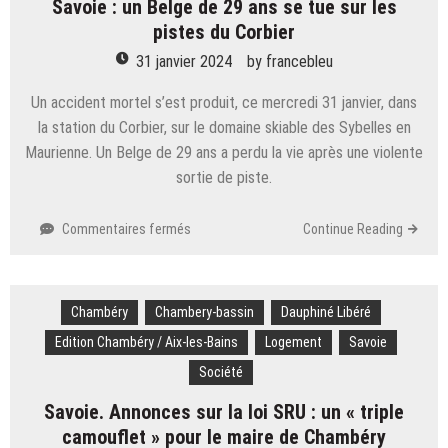
Savoie : un Belge de 29 ans se tue sur les
garçon
pistes du Corbier
de
3
31 janvier 2024
by
francebleu
ans
meurt
Un accident mortel s’est produit, ce mercredi 31 janvier, dans
percuté
la station du Corbier, sur le domaine skiable des Sybelles en
par
Maurienne. Un Belge de 29 ans a perdu la vie après une violente
une
sortie de piste.
voiture
sur
Commentaires fermés
Continue Reading
Savoie :
un
Belge
Chambéry
Chambery-bassin
de
Dauphiné Libéré
29
Edition Chambéry / Aix-les-Bains
Logement
Savoie
ans
Société
se
tue
Savoie. Annonces sur la loi SRU : un « triple
sur
camouflet » pour le maire de Chambéry
les