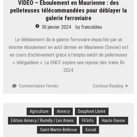
VIDÉO – Éboulement en Maurienne : des
satisfaction
pelleteuses télécommandées pour déblayer la
après
l’accord
galerie ferroviaire
sur
30 janvier 2024
by
francebleu
les
accès
Le déblaiement de la galerie ferroviaire impactée par un
énorme éboulement en août dernier en Maurienne (Savoie) est
en cours d’achèvement grâce à l’emploi inédit de pelleteuses
« téléguidées ». La SNCF espère une reprise des trains fin
2024.
sur
Commentaires fermés
Continue Reading
VIDÉO
–
Éboulement
Agriculture
Annecy
en
Dauphiné Libéré
Maurienne :
Edition Annecy / Rumilly / Les Aravis
Fil Info
Haute-Savoie
des
Saint-Martin-Bellevue
Social
pelleteuses