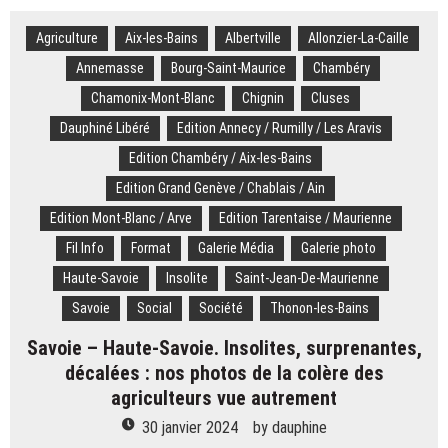
Privés
Agriculture
Aix-les-Bains
de
Albertville
Allonzier-La-Caille
Chamonix,
Annemasse
Bourg-Saint-Maurice
Chambéry
Cyprien
Chamonix-Mont-Blanc
Chignin
Cluses
Sarrazin
et
Dauphiné Libéré
Edition Annecy / Rumilly / Les Aravis
les
Edition Chambéry / Aix-les-Bains
descendeurs
filent
Edition Grand Genève / Chablais / Ain
à
Edition Mont-Blanc / Arve
Edition Tarentaise / Maurienne
Val
Fil Info
Format
d’Isère
Galerie Média
Galerie photo
Haute-Savoie
Insolite
Saint-Jean-De-Maurienne
Savoie
Social
Société
Thonon-les-Bains
Savoie – Haute-Savoie. Insolites, surprenantes,
décalées : nos photos de la colère des
agriculteurs vue autrement
30 janvier 2024
by
dauphine