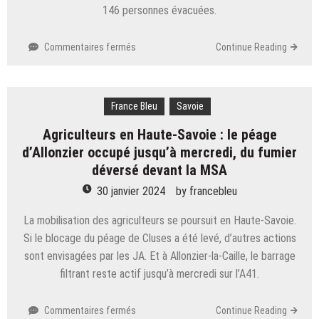
146 personnes évacuées.
sur
Commentaires fermés
Continue Reading
Savoie :
une
résidence
France Bleu
de
Savoie
vacances
Agriculteurs en Haute-Savoie : le péage
en
d’Allonzier occupé jusqu’à mercredi, du fumier
feu
à
déversé devant la MSA
Valmeinier,
30 janvier 2024
by
francebleu
146
de
La mobilisation des agriculteurs se poursuit en Haute-Savoie.
personnes
Si le blocage du péage de Cluses a été levé, d’autres actions
évacuées
sont envisagées par les JA. Et à Allonzier-la-Caille, le barrage
filtrant reste actif jusqu’à mercredi sur l’A41.
sur
Commentaires fermés
Continue Reading