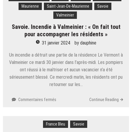
15 000
Maurienne
Saint-Jean-De-Maurienne
Savoie
lettres
et
Valmeinier
colis
Savoie. Incendie à Valmeinier : « On fait tout
distribués
quotidiennement
pour accompagner les résidents »
31 janvier 2024
by
dauphine
Un incendie a détruit une partie de la résidence Le Vermont à
Valmeinier ce mardi 30 janvier dans l’après-midi. Les pompiers
ont réussi à le maîtriser et aucun vacancier n’a été
sérieusement blessé. Ce mercredi matin, les résidents ont pu
retourner sur les…
sur
Commentaires fermés
Continue Reading
Savoie.
Incendie à
Valmeinier :
France Bleu
« On
Savoie
fait