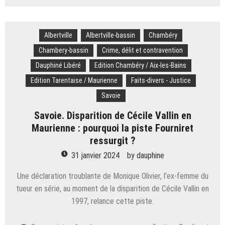
Insolite.
Nellie
Oleson,
Albertville
Albertville-bassin
de
Chambéry
“la
Chambery-bassin
Crime, délit et contravention
Petite
Dauphiné Libéré
Edition Chambéry / Aix-les-Bains
Maison
dans
Edition Tarentaise / Maurienne
Faits-divers - Justice
la
Savoie
prairie”, en
Savoie
Savoie. Disparition de Cécile Vallin en
Maurienne : pourquoi la piste Fourniret
ressurgit ?
31 janvier 2024
by
dauphine
Une déclaration troublante de Monique Olivier, l’ex-femme du
tueur en série, au moment de la disparition de Cécile Vallin en
1997, relance cette piste.