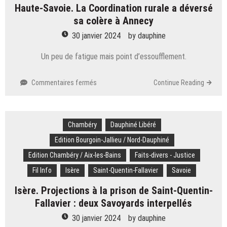
télécommandées
Haute-Savoie. La Coordination rurale a déversé
pour
sa colère à Annecy
déblayer
la
30 janvier 2024
by
dauphine
galerie
ferroviaire
Un peu de fatigue mais point d’essoufflement.
sur
Commentaires fermés
Continue Reading
Haute-
Savoie.
La
Chambéry
Coordination
Dauphiné Libéré
rurale
Edition Bourgoin-Jallieu / Nord-Dauphiné
a
Edition Chambéry / Aix-les-Bains
Faits-divers - Justice
déversé
sa
Fil Info
Isère
Saint-Quentin-Fallavier
Savoie
colère
Isère. Projections à la prison de Saint-Quentin-
à
Annecy
Fallavier : deux Savoyards interpellés
30 janvier 2024
by
dauphine