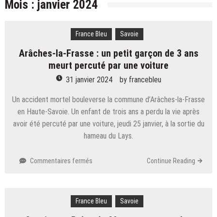
Mois :
janvier 2024
cohésion » : pourquoi l’équipe de France se
Savoie. « Les dégâts sont colossaux » : quatre mois
retrouve au pied du Ventoux cette semaine
après l’incendie de l’hôtel des Grandes Alpes à
France Bleu
Savoie
Ski – Congrès ESF. « Faire entendre la voix des
Courchevel, le long travail de curage continue
moniteurs » : Eric Brèche solide à la tête des Pulls
Arâches-la-Frasse : un petit garçon de 3 ans
Savoie. « Je n’ai que ça en tête » : Mickaël Mugnier,
rouges
meurt percuté par une voiture
le chef boulanger bientôt Meilleur ouvrier de France
Savoie. Le « rat d’hôtel » avait volé 777 000 euros
?
31 janvier 2024
by
francebleu
de bijoux dans le coffre d’une touriste russe à
Alpes françaises. Quarante ouvrages à livrer pour
Courchevel
Un accident mortel bouleverse la commune d’Arâches-la-Frasse
les JO 2030 : « On va y arriver, on n’a aucune alerte
en Haute-Savoie. Un enfant de trois ans a perdu la vie après
Courchevel. Un ouvrier de 30 ans meurt écrasé sous
rouge »
avoir été percuté par une voiture, jeudi 25 janvier, à la sortie du
un bloc de béton
hameau du Lays.
sur
Commentaires fermés
Continue Reading
Arâches-
la-
Frasse :
France Bleu
un
Savoie
petit