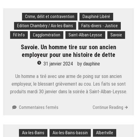
Un
skieur
Crime, délit et contravention
d’une
Dauphiné Libéré
trentaine
Edition Chambéry / Aix-les-Bains
Faits-divers - Justice
d’années
Fil Info
L'agglomération
Saint-Alban-Leysse
Savoie
se
tue
Savoie. Un homme tire sur son ancien
sur
employeur pour une histoire de dette
les
pistes
31 janvier 2024
by
dauphine
du
Corbier
Un homme a tiré avec une arme de poing sur son ancien
employeur, le blessant grièvement au cou. Les faits se sont
produits mardi 30 janvier dans la soirée à Saint-Alban-Leysse.
sur
Commentaires fermés
Continue Reading
Savoie.
Un
homme
Aix-les-Bains
Aix-les-Bains-bassin
tire
Albertville