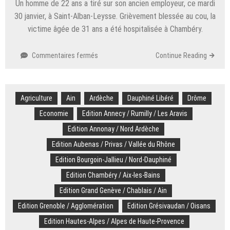
Un homme de 22 ans a tiré sur son ancien employeur, ce mardi
le
30 janvier, à Saint-Alban-Leysse. Grièvement blessée au cou, la
maire
victime âgée de 31 ans a été hospitalisée à Chambéry.
de
Chambéry
sur
Commentaires fermés
Continue Reading
Saint-
Alban-
Leysse :
Agriculture
Ain
Ardèche
un
Dauphiné Libéré
Drôme
jeune
Economie
Edition Annecy / Rumilly / Les Aravis
homme
Edition Annonay / Nord Ardèche
tire
sur
Edition Aubenas / Privas / Vallée du Rhône
son
Edition Bourgoin-Jallieu / Nord-Dauphiné
ancien
employeur
Edition Chambéry / Aix-les-Bains
pour
Edition Grand Genève / Chablais / Ain
une
Edition Grenoble / Agglomération
dette
Edition Grésivaudan / Oisans
de
Edition Hautes-Alpes / Alpes de Haute-Provence
300