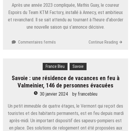
fermeture
Après une année 2023 compliquée, Mathis Guay, le coureur
du
Espoirs du Team KTM Factory, installé à Annecy, est ambitieux
tunnel
des
et revanchard. Il se sait attendu au tournant à l’heure d’aborder
Échelles
une nouvelle saison qui s’annonce décisive.
sur
Commentaires fermés
Continue Reading
Cyclisme
–
VTT.
France Bleu
Revanchard,
Savoie
Mathis
Savoie : une résidence de vacances en feu à
Guay veut
Valmeinier, 146 de personnes évacuées
«
être
30 janvier 2024
by
francebleu
régulier
dans
Un petit immeuble de quatre étages, le Vermont qui reçoit des
le
touristes et des habitants permanents, est en feu depuis mardi
top
après-midi. Un important dispositif des sapeurs-pompiers est
5 »
en place. Des solutions de relogement ont été proposées aux