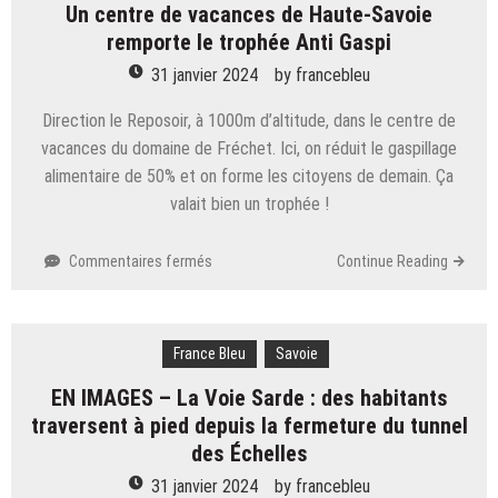
Un centre de vacances de Haute-Savoie
tout
remporte le trophée Anti Gaspi
pour
accompagner
31 janvier 2024
by
francebleu
les
résidents »
Direction le Reposoir, à 1000m d’altitude, dans le centre de
vacances du domaine de Fréchet. Ici, on réduit le gaspillage
alimentaire de 50% et on forme les citoyens de demain. Ça
valait bien un trophée !
sur
Commentaires fermés
Continue Reading
Un
centre
de
France Bleu
vacances
Savoie
de
EN IMAGES – La Voie Sarde : des habitants
Haute-
traversent à pied depuis la fermeture du tunnel
Savoie
remporte
des Échelles
le
31 janvier 2024
by
francebleu
trophée