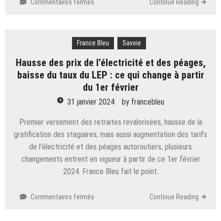
sur
Commentaires fermés
Continue Reading
Savoie.
Disparition
de
France Bleu
Cécile
Savoie
Vallin
Hausse des prix de l’électricité et des péages,
en
baisse du taux du LEP : ce qui change à partir
Maurienne :
pourquoi
du 1er février
la
31 janvier 2024
by
francebleu
piste
Fourniret
Premier versement des retraites revalorisées, hausse de la
ressurgit ?
gratification des stagiaires, mais aussi augmentation des tarifs
de l’électricité et des péages autoroutiers, plusieurs
changements entrent en vigueur à partir de ce 1er février
2024. France Bleu fait le point.
sur
Commentaires fermés
Continue Reading
Hausse
des