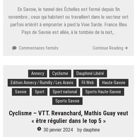
Anti
En Savoie, le tunnel des Échelles est fermé depuis fin
Gaspi
novembre ; ceux qui habitent ou travaillent dans le secteur ont
parfois intérêt à emprunter à pied la Voie Sarde. France Bleu
Pays de Savoie est allée, à la tombée de la nuit,…
sur
Commentaires fermés
Continue Reading
EN
IMAGES
–
Annecy
Cyclisme
La
Dauphiné Libéré
Voie
Edition Annecy / Rumilly / Les Aravis
Fil Web
Haute-Savoie
Sarde :
Savoie
Sport
Sport national
Sports Haute-Savoie
des
habitants
Sports Savoie
traversent
Cyclisme – VTT. Revanchard, Mathis Guay veut
à
pied
« être régulier dans le top 5 »
depuis
30 janvier 2024
by
dauphine
la