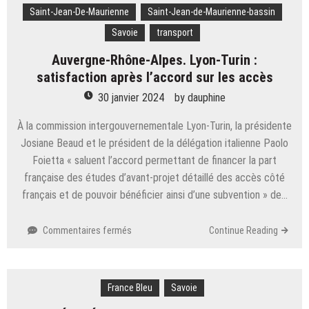
sommes
Saint-Jean-De-Maurienne
Saint-Jean-de-Maurienne-bassin
submergés
Savoie
transport
»
:
Auvergne-Rhône-Alpes. Lyon-Turin :
paroles
satisfaction après l’accord sur les accès
d’agriculteurs
de
30 janvier 2024
by
dauphine
nos
régions
À la commission intergouvernementale Lyon-Turin, la présidente
Josiane Beaud et le président de la délégation italienne Paolo
Foietta « saluent l’accord permettant de financer la part
française des études d’avant-projet détaillé des accès côté
français et de pouvoir bénéficier ainsi d’une subvention » de…
sur
Commentaires fermés
Continue Reading
Auvergne-
Rhône-
Alpes.
France Bleu
Lyon-
Savoie
Turin :