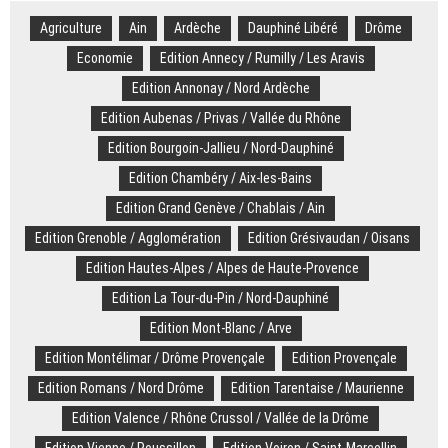
dégâts
Agriculture
Ain
Ardèche
majeurs,
Dauphiné Libéré
Drôme
150
Economie
Edition Annecy / Rumilly / Les Aravis
personnes
Edition Annonay / Nord Ardèche
relogées…
Le
Edition Aubenas / Privas / Vallée du Rhône
feu
Edition Bourgoin-Jallieu / Nord-Dauphiné
ravage
une
Edition Chambéry / Aix-les-Bains
résidence
Edition Grand Genève / Chablais / Ain
de
Edition Grenoble / Agglomération
tourisme
Edition Grésivaudan / Oisans
de
Edition Hautes-Alpes / Alpes de Haute-Provence
Valmeinier
Edition La Tour-du-Pin / Nord-Dauphiné
Edition Mont-Blanc / Arve
Edition Montélimar / Drôme Provençale
Edition Provençale
Edition Romans / Nord Drôme
Edition Tarentaise / Maurienne
Edition Valence / Rhône Crussol / Vallée de la Drôme