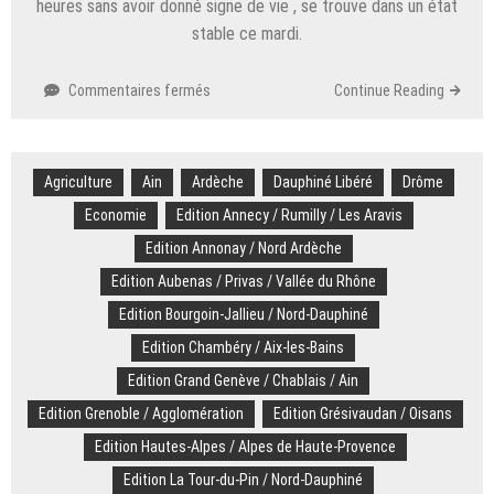
heures sans avoir donné signe de vie , se trouve dans un état
stable ce mardi.
sur
Commentaires fermés
Continue Reading
Savoie.
Secourue
après
Agriculture
Ain
Ardèche
avoir
Dauphiné Libéré
Drôme
passé
Economie
Edition Annecy / Rumilly / Les Aravis
28
Edition Annonay / Nord Ardèche
heures
dans
Edition Aubenas / Privas / Vallée du Rhône
le
Edition Bourgoin-Jallieu / Nord-Dauphiné
froid
:
Edition Chambéry / Aix-les-Bains
la
Edition Grand Genève / Chablais / Ain
traileuse
Edition Grenoble / Agglomération
toujours
Edition Grésivaudan / Oisans
sous
Edition Hautes-Alpes / Alpes de Haute-Provence
surveillance
Edition La Tour-du-Pin / Nord-Dauphiné