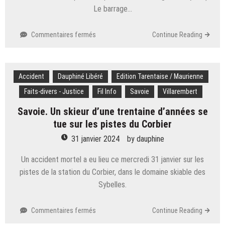
Le barrage…
sur
Commentaires fermés
Continue Reading
En
images.
Les
Accident
Dauphiné Libéré
agriculteurs
Edition Tarentaise / Maurienne
quittent
Faits-divers - Justice
Fil Info
Savoie
Villarembert
l’A41
en
Savoie. Un skieur d’une trentaine d’années se
Haute-
tue sur les pistes du Corbier
Savoie
31 janvier 2024
by
dauphine
Un accident mortel a eu lieu ce mercredi 31 janvier sur les
pistes de la station du Corbier, dans le domaine skiable des
Sybelles.
sur
Commentaires fermés
Continue Reading
Savoie.