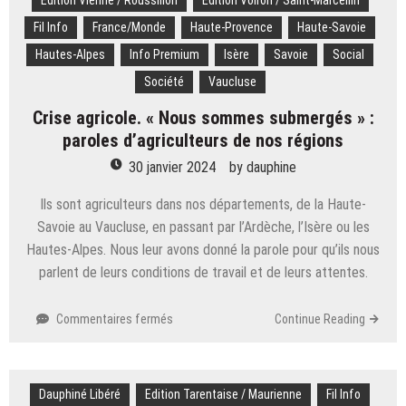
Edition Vienne / Roussillon
Edition Voiron / Saint-Marcellin
Fil Info
France/Monde
Haute-Provence
Haute-Savoie
Hautes-Alpes
Info Premium
Isère
Savoie
Social
Société
Vaucluse
Crise agricole. « Nous sommes submergés » :
paroles d’agriculteurs de nos régions
30 janvier 2024
by
dauphine
Ils sont agriculteurs dans nos départements, de la Haute-
Savoie au Vaucluse, en passant par l’Ardèche, l’Isère ou les
Hautes-Alpes. Nous leur avons donné la parole pour qu’ils nous
parlent de leurs conditions de travail et de leurs attentes.
sur
Commentaires fermés
Continue Reading
Crise
agricole.
«
Dauphiné Libéré
Edition Tarentaise / Maurienne
Nous
Fil Info