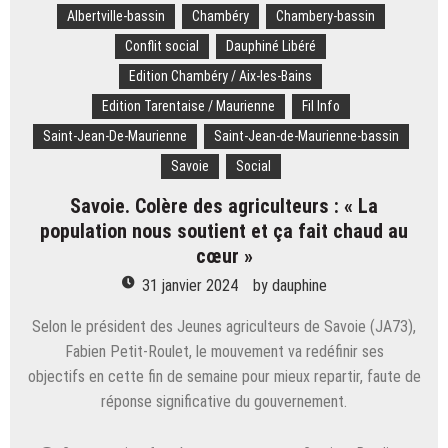
sur
Albertville-bassin
Chambéry
Chambery-bassin
son
Conflit social
Dauphiné Libéré
ancien
employeur
Edition Chambéry / Aix-les-Bains
pour
Edition Tarentaise / Maurienne
Fil Info
une
histoire
Saint-Jean-De-Maurienne
Saint-Jean-de-Maurienne-bassin
de
Savoie
Social
dette
Savoie. Colère des agriculteurs : « La
population nous soutient et ça fait chaud au
cœur »
31 janvier 2024
by
dauphine
Selon le président des Jeunes agriculteurs de Savoie (JA73),
Fabien Petit-Roulet, le mouvement va redéfinir ses
objectifs en cette fin de semaine pour mieux repartir, faute de
réponse significative du gouvernement.