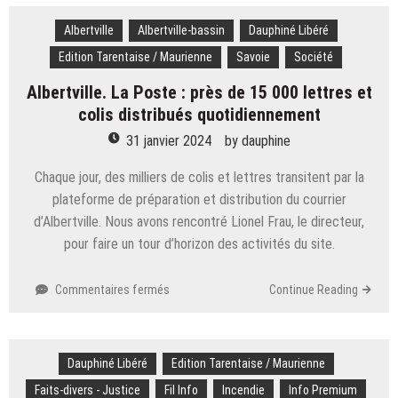
prix
Albertville
Albertville-bassin
de
Dauphiné Libéré
l’électricité
Edition Tarentaise / Maurienne
Savoie
Société
et
des
Albertville. La Poste : près de 15 000 lettres et
péages,
colis distribués quotidiennement
baisse
31 janvier 2024
by
dauphine
du
taux
Chaque jour, des milliers de colis et lettres transitent par la
du
plateforme de préparation et distribution du courrier
LEP :
ce
d’Albertville. Nous avons rencontré Lionel Frau, le directeur,
qui
pour faire un tour d’horizon des activités du site.
change
à
sur
Commentaires fermés
Continue Reading
partir
Albertville.
du
La
1er
Poste :
février
Dauphiné Libéré
près
Edition Tarentaise / Maurienne
de
Faits-divers - Justice
Fil Info
Incendie
Info Premium