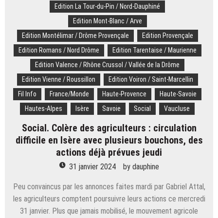
Edition La Tour-du-Pin / Nord-Dauphiné
euros
Edition Mont-Blanc / Arve
Edition Montélimar / Drôme Provençale
Edition Provençale
Edition Romans / Nord Drôme
Edition Tarentaise / Maurienne
Edition Valence / Rhône Crussol / Vallée de la Drôme
Edition Vienne / Roussillon
Edition Voiron / Saint-Marcellin
Fil Info
France/Monde
Haute-Provence
Haute-Savoie
Hautes-Alpes
Isère
Savoie
Social
Vaucluse
Social. Colère des agriculteurs : circulation
difficile en Isère avec plusieurs bouchons, des
actions déjà prévues jeudi
31 janvier 2024
by
dauphine
Peu convaincus par les annonces faites mardi par Gabriel Attal,
les agriculteurs comptent poursuivre leurs actions ce mercredi
31 janvier. Plus que jamais mobilisé, le mouvement agricole