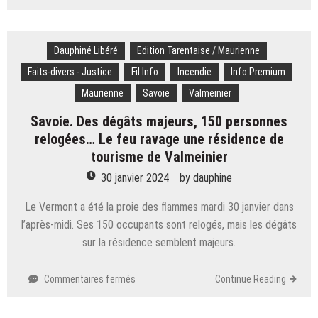
Agriculteurs en
Haute-
Savoie :
Dauphiné Libéré
le
Edition Tarentaise / Maurienne
péage
Faits-divers - Justice
Fil Info
Incendie
Info Premium
d’Allonzier
Maurienne
Savoie
Valmeinier
occupé
jusqu’à
Savoie. Des dégâts majeurs, 150 personnes
mercredi,
relogées… Le feu ravage une résidence de
du
tourisme de Valmeinier
fumier
déversé
30 janvier 2024
by
dauphine
devant
la
Le Vermont a été la proie des flammes mardi 30 janvier dans
MSA
l’après-midi. Ses 150 occupants sont relogés, mais les dégâts
sur la résidence semblent majeurs.
sur
Commentaires fermés
Continue Reading
Savoie.
Des