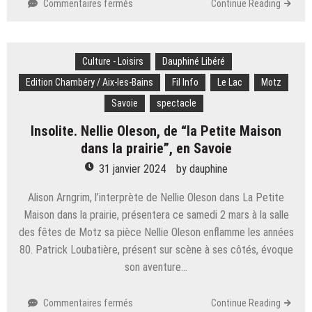
sur
Commentaires fermés
Continue Reading
Savoie.
Colère
des
Culture - Loisirs
agriculteurs : « La
Dauphiné Libéré
population
Edition Chambéry / Aix-les-Bains
Fil Info
Le Lac
Motz
nous
Savoie
spectacle
soutient
et
Insolite. Nellie Oleson, de “la Petite Maison
ça
dans la prairie”, en Savoie
fait
chaud
31 janvier 2024
by
dauphine
au
cœur »
Alison Arngrim, l’interprète de Nellie Oleson dans La Petite
Maison dans la prairie, présentera ce samedi 2 mars à la salle
des fêtes de Motz sa pièce Nellie Oleson enflamme les années
80. Patrick Loubatière, présent sur scène à ses côtés, évoque
son aventure…
sur
Commentaires fermés
Continue Reading