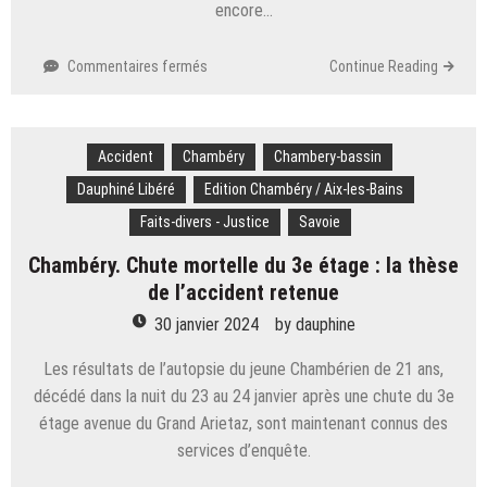
encore…
sur
Commentaires fermés
Continue Reading
Social.
Colère
des
Accident
Chambéry
agriculteurs
Chambery-bassin
:
Dauphiné Libéré
Edition Chambéry / Aix-les-Bains
de
Faits-divers - Justice
Savoie
nombreux
axes
Chambéry. Chute mortelle du 3e étage : la thèse
routiers
de l’accident retenue
toujours
coupés,
30 janvier 2024
by
dauphine
des
blocages
Les résultats de l’autopsie du jeune Chambérien de 21 ans,
reconduits
décédé dans la nuit du 23 au 24 janvier après une chute du 3e
mercredi
étage avenue du Grand Arietaz, sont maintenant connus des
services d’enquête.