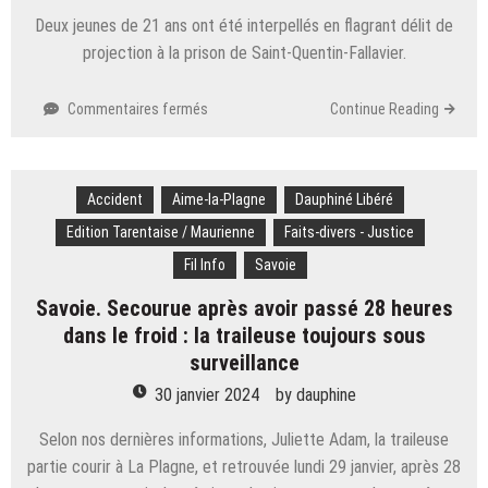
Deux jeunes de 21 ans ont été interpellés en flagrant délit de
projection à la prison de Saint-Quentin-Fallavier.
sur
Commentaires fermés
Continue Reading
Isère.
Projections
à
Accident
Aime-la-Plagne
la
Dauphiné Libéré
prison
Edition Tarentaise / Maurienne
Faits-divers - Justice
de
Fil Info
Savoie
Saint-
Quentin-
Savoie. Secourue après avoir passé 28 heures
Fallavier
dans le froid : la traileuse toujours sous
:
surveillance
deux
Savoyards
30 janvier 2024
by
dauphine
interpellés
Selon nos dernières informations, Juliette Adam, la traileuse
partie courir à La Plagne, et retrouvée lundi 29 janvier, après 28