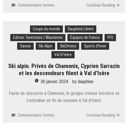
sur
Commentaires fermés
Continue Reading
Chambéry.
Chute
mortelle
Coupe du monde
du
Dauphiné Libéré
3e étage :
Edition Tarentaise / Maurienne
Equipes de France
FFS
la
Savoie
Ski Alpin
SkiChrono
Sports d'hiver
thèse
de
Val-D'Isère
l’accident
Ski alpin. Privés de Chamonix, Cyprien Sarrazin
retenue
et les descendeurs filent à Val d’Isère
30 janvier 2024
by
dauphine
Faute de descente à Chamonix, le groupe vitesse tricolore va
s’entraîner en fin de semaine à Val d’Isère.
sur
Commentaires fermés
Continue Reading
Ski
alpin.