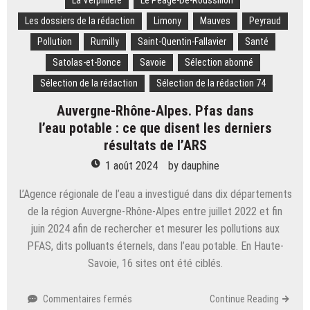
La Verpillière
Le Peage-De-Roussillon
Les dossiers de la rédaction
Limony
Mauves
Peyraud
Pollution
Rumilly
Saint-Quentin-Fallavier
Santé
Satolas-et-Bonce
Savoie
Sélection abonné
Sélection de la rédaction
Sélection de la rédaction 74
Auvergne-Rhône-Alpes. Pfas dans
l’eau potable : ce que disent les derniers
résultats de l’ARS
1 août 2024
by
dauphine
L’Agence régionale de l’eau a investigué dans dix départements
de la région Auvergne-Rhône-Alpes entre juillet 2022 et fin
juin 2024 afin de rechercher et mesurer les pollutions aux
PFAS, dits polluants éternels, dans l’eau potable. En Haute-
Savoie, 16 sites ont été ciblés.
sur
Commentaires fermés
Continue Reading