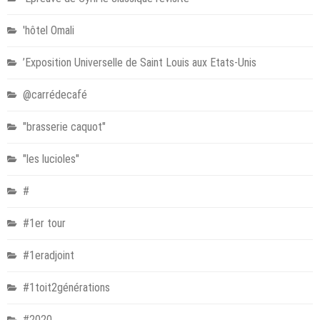
'hôtel Omali
’Exposition Universelle de Saint Louis aux Etats-Unis
@carrédecafé
"brasserie caquot"
"les lucioles"
#
#1er tour
#1eradjoint
#1toit2générations
#2020