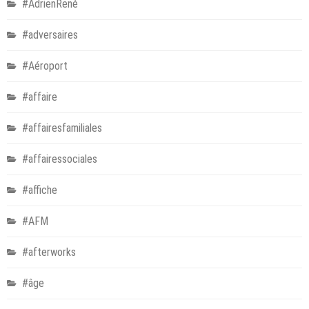
#AdrienRené
#adversaires
#Aéroport
#affaire
#affairesfamiliales
#affairessociales
#affiche
#AFM
#afterworks
#âge