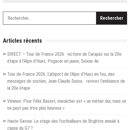
Auvergne-
Rhône-
Alpes.
R
Pfas
dans
l’eau potable :
ce
Articles récents
que
disent
DIRECT – Tour de France 2026 : victoire de Carapaz sur la 20e
les
étape à l’Alpe d’Huez, Pogacar en jaune, Seixas 4e
derniers
résultats
Tour de France 2026. L’altiport de l’Alpe d’Huez en feu, des
de
l’ARS
messages de soutien, Jean-Claude Dusse… revivez l’ambiance de
la 20e étape
Vimines. Pour Félix Basset, maraîcher est « un métier dur, mais on
ne peut pas être plus heureux »
Haute-Savoie. Le stage des footballeurs de Brighton annulé à
cause du G7 ?