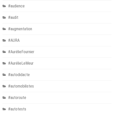
#audience
#audit
#augmentation
#AURA
#AurélieFournier
#AurélieLeMeur
#autodidacte
#automobilistes
#autoroute
#autotests