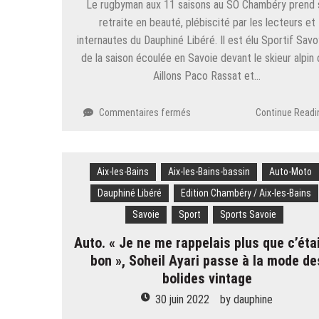
Le rugbyman aux 11 saisons au SO Chambéry prend 
retraite en beauté, plébiscité par les lecteurs et
internautes du Dauphiné Libéré. Il est élu Sportif Sav
de la saison écoulée en Savoie devant le skieur alpin
Aillons Paco Rassat et…
sur
Commentaires fermés
Continue Readi
Sportif
savoyard
de
Aix-les-Bains
Aix-les-Bains-bassin
l’année.
Auto-Moto
Thomas
Dauphiné Libéré
Edition Chambéry / Aix-les-Bains
Gauci
Savoie
Sport
Sports Savoie
(SOC)
champion
Auto. « Je ne me rappelais plus que c’étai
des
bon », Soheil Ayari passe à la mode de
champions !
bolides vintage
30 juin 2022
by
dauphine