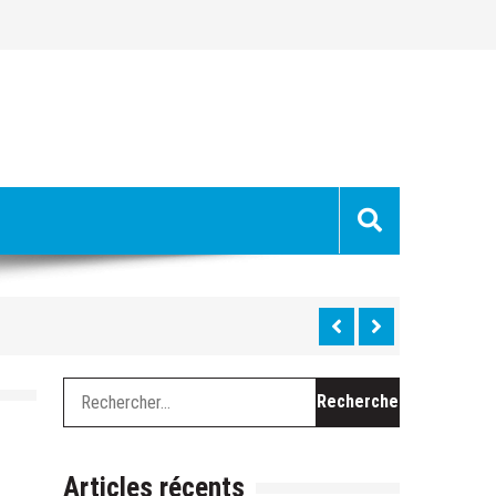
uge »
hes »
Rechercher :
 du Ventoux cette semaine
chevel, le long travail de curage
Articles récents