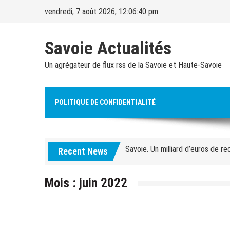
Skip
vendredi, 7 août 2026, 12:06:41 pm
to
content
Savoie Actualités
Un agrégateur de flux rss de la Savoie et Haute-Savoie
Alpes françaises. Quarante ouvrag
POLITIQUE DE CONFIDENTIALITÉ
Courchevel. Un ouvrier de 30 an
Savoie. Un milliard d’euros de re
Recent News
Ski chronique – Ski alpin. Diego
Jeux olympiques d’hiver. Le CIO 
Mois :
juin 2022
Ski-alpinisme. « L’idée sera de 
Savoie. « Les dégâts sont coloss
continue