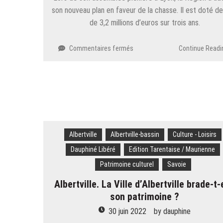
passe
son nouveau plan en faveur de la chasse. Il est doté de
à
de 3,2 millions d’euros sur trois ans.
la
mode
des
sur
Commentaires fermés
Continue Readi
bolides
Auvergne-
vintage
Rhône-
Alpes.
Région
:
quand
Laurent
Wauquiez
Albertville
Albertville-bassin
Culture - Loisirs
soigne
Dauphiné Libéré
Edition Tarentaise / Maurienne
les
chasseurs,
Patrimoine culturel
Savoie
ça
Albertville. La Ville d’Albertville brade-t-
fait
grincer
son patrimoine ?
30 juin 2022
by
dauphine