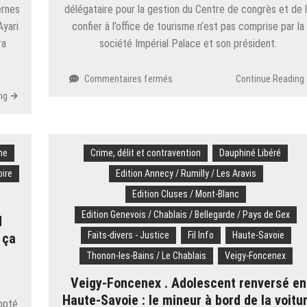
ernes
délégataire pour la gestion du Centre de congrès et de 
Ayari
confier à l’office de tourisme n’est pas comprise par la
ra
société Impérial Palace et son président.
sur
Commentaires fermés
Continue Reading
ANNECY​
ng
.
Centre
des
congrès :
me
Crime, délit et contravention
Dauphiné Libéré
le
oire
Edition Annecy / Rumilly / Les Aravis
groupe
Pollet-
Edition Cluses / Mont-Blanc
Villard
Edition Genevois / Chablais / Bellegarde / Pays de Gex
d
choqué
Faits-divers - Justice
Fil Info
Haute-Savoie
 ça
et
déçu
Thonon-les-Bains / Le Chablais
Veigy-Foncenex
Veigy-Foncenex . Adolescent renversé en
Haute-Savoie : le mineur à bord de la voitu
dopté