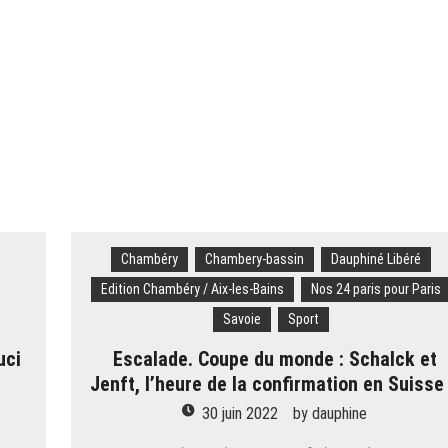
dre la voix des moniteurs » : Eric Brèche solide à la tête des Pulls roug
» : Mickaël Mugnier, le chef boulanger bientôt Meilleur ouvrier de France
 volé 777 000 euros de bijoux dans le coffre d’une touriste russe à Courc
es à livrer pour les JO 2030 : « On va y arriver, on n’a aucune alerte ro
s meurt écrasé sous un bloc de béton
Chambéry
Chambery-bassin
Dauphiné Libéré
Edition Chambéry / Aix-les-Bains
Nos 24 paris pour Paris
Savoie
Sport
uci
Escalade. Coupe du monde : Schalck et
Jenft, l’heure de la confirmation en Suisse
30 juin 2022
by
dauphine