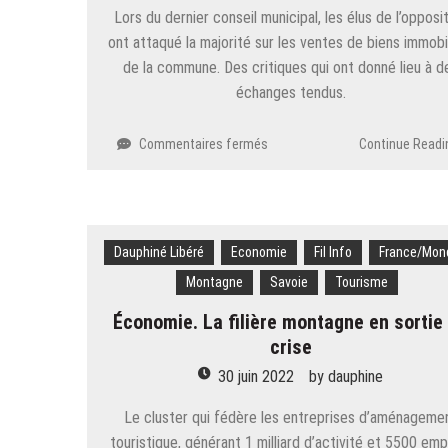
Lors du dernier conseil municipal, les élus de l’opposi
ont attaqué la majorité sur les ventes de biens immobi
de la commune. Des critiques qui ont donné lieu à d
échanges tendus.
sur
Commentaires fermés
Continue Readi
Albertville.
La
Ville
d’Albertville
brade-
Dauphiné Libéré
Economie
Fil Info
France/Mon
t-
Montagne
Savoie
Tourisme
elle
son
Économie. La filière montagne en sortie
patrimoine ?
crise
30 juin 2022
by
dauphine
Le cluster qui fédère les entreprises d’aménageme
touristique, générant 1 milliard d’activité et 5500 empl