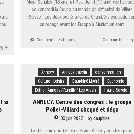
sa
Mejdi Schalck (18 ans) et Paul Jenft (19 ans) vont dispu
ce vendredi la Coupe du monde de difficulté de Villars
oyard
(Suisse). Les deux sociétaires de Chambéry escalade so
 des
en rodage avant les Europe à Munich en août.
sur
Commentaires fermés
Continue Reading
Escalade.
ng
Coupe
du
monde
:
Annecy
Annecy-bassin
consommation
Schalck
Culture - Loisirs
Dauphiné Libéré
Economie
et
Jenft,
Edition Annecy / Rumilly / Les Aravis
Haute-Savoie
l’heure
t si
ANNECY​. Centre des congrès : le groupe
de
s
Pollet-Villard choqué et déçu
la
confirmation
30 juin 2022
by
dauphine
en Suisse ?
La décision « brutale » du Grand Annecy de changer de