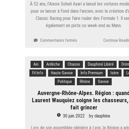
À 52 ans, l’Aixois Soheil Ayari a laissé les voitures mod
pour se lancer à fond dans l’ancien, avec la création d’
Classic Racing pour faire rouler des Formule 1. Il se
également en piste ce week-end au Mans.
sur
Commentaires fermés
Continue Readi
Auto.
«
Je
Ain
Ardèche
Chasse
ne
Dauphiné Libéré
Drô
me
Fil Info
Haute-Savoie
Info Premium
Isère
L
rappelais
Politique
Rhône
Savoie
plus
que
Auvergne-Rhône-Alpes. Région : quan
c’était
Laurent Wauquiez soigne les chasseurs,
si
fait grincer
bon
»,
30 juin 2022
by
dauphine
Soheil
Ayari
Lors de son assemblée plénière à Lyon, la Région a a