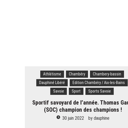
Ski – Congrès ESF. « Faire enten
Savoie. « Je n’ai que ça en tête 
Savoie. Le « rat d’hôtel » avait
Alpes françaises. Quarante ouvrag
Courchevel. Un ouvrier de 30 an
Athlétisme
Chambéry
Chambery-bassin
Dauphiné Libéré
Edition Chambéry / Aix-les-Bains
Savoie
Sport
Sports Savoie
Sportif savoyard de l’année. Thomas Ga
(SOC) champion des champions !
30 juin 2022
by
dauphine