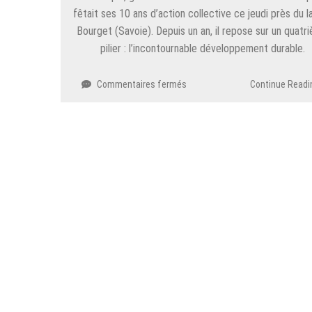
fêtait ses 10 ans d’action collective ce jeudi près du l
Bourget (Savoie). Depuis un an, il repose sur un quatr
pilier : l’incontournable développement durable.
sur
Commentaires fermés
Continue Readi
Économie.
La
filière
montagne
en
sortie
de
crise