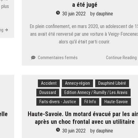
a été jugé
 plus
30 juin 2022
by
dauphine
En plein confinement, en mars 2020, un adolescent de 1
ng
ans avait été renversé par une voiture à Veigy-Foncene
alors qu’il était parti courir.
sur
Commentaires fermés
Continue Reading
Veigy-
Foncenex
.
Accident
Annecy-région
Adolescent
Dauphiné Libéré
renversé
Doussard
Edition Annecy / Rumilly / Les Aravis
en
Faits-divers - Justice
Fil Info
Haute-Savoie
Haute-
Savoie
elle
Haute-Savoie. Un motard évacué par les ai
:
après un choc frontal avec un utilitaire
le
mineur
30 juin 2022
by
dauphine
à