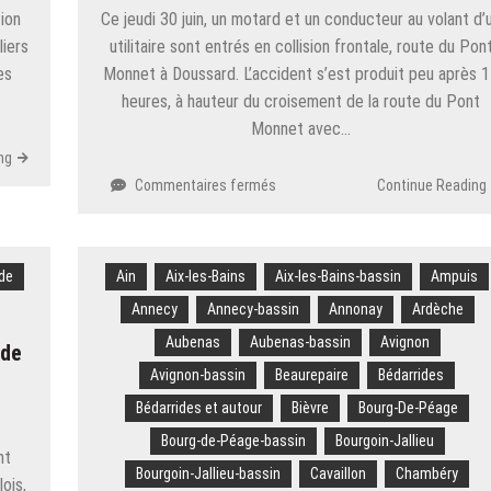
bord
tion
Ce jeudi 30 juin, un motard et un conducteur au volant d’
de
liers
utilitaire sont entrés en collision frontale, route du Pon
la
es
Monnet à Doussard. L’accident s’est produit peu après 
voiture
heures, à hauteur du croisement de la route du Pont
a
Monnet avec…
été
jugé
ng
sur
Commentaires fermés
Continue Reading
Haute-
Savoie.
Un
de
Ain
Aix-les-Bains
motard
Aix-les-Bains-bassin
Ampuis
évacué
Annecy
Annecy-bassin
Annonay
Ardèche
par
Aubenas
Aubenas-bassin
Avignon
les
 de
airs
Avignon-bassin
Beaurepaire
Bédarrides
après
Bédarrides et autour
Bièvre
Bourg-De-Péage
un
choc
Bourg-de-Péage-bassin
Bourgoin-Jallieu
nt
frontal
Bourgoin-Jallieu-bassin
Cavaillon
Chambéry
ois,
avec