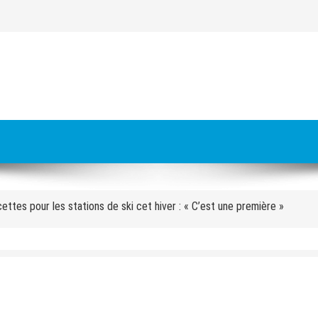
es à livrer pour les JO 2030 : « On va y arriver, on n’a aucune alerte ro
s meurt écrasé sous un bloc de béton
cettes pour les stations de ski cet hiver : « C’est une première »
 Orecchioni : « Avec le groupe, nous faisons nos pronostics sur les matc
approuve la carte des sites des Alpes 2030 avec Val d’Isère
faire de la cohésion » : pourquoi l’équipe de France se retrouve au pied
aux » : quatre mois après l’incendie de l’hôtel des Grandes Alpes à Cour