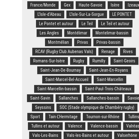
France/Monde
Gex
Haute-Savoie
Isère
Izeau
L'Isle-d'Abeau
L'Isle-Sur-La-Sorgue
LE PONTET
Le Pontet et autour
Le Teil
Le Teil et autour
Les Angles
Montélimar
Montelimar-bassin
Montmélian
Privas
Privas-bassin
RCAV (Rugby Club Aubenas Vals)
Renage
Rives
Romans-Sur-Isère
Rugby
Rumilly
Saint-Geoirs
Saint-Jean-De-Bournay
Saint-Jean-En-Royans
Saint-Marcel-Bel-Accueil
Saint-Marcellin
Saint-Marcellin-bassin
Saint-Paul-Trois-Châteaux
Saint-Savin
Sallanches
Sallanches-bassin
Savoi
Seyssins
SOC (Stade olympique de Chambéry rugby)
Sport
Tain-L'Hermitage
Tournon-sur-Rhône
Tullin
Tullins et autour
Valence
Valence-bassin
Valréa
Vals-Les-Bains
Vals-les-Bains et autour
Valserhône