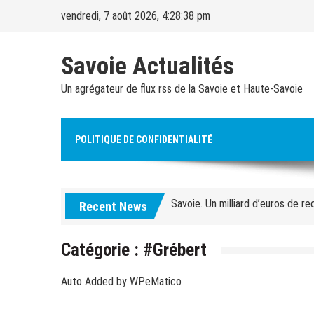
Skip
vendredi, 7 août 2026, 4:28:39 pm
to
content
Savoie Actualités
Un agrégateur de flux rss de la Savoie et Haute-Savoie
Alpes françaises. Quarante ouvrag
POLITIQUE DE CONFIDENTIALITÉ
Courchevel. Un ouvrier de 30 an
Savoie. Un milliard d’euros de re
Recent News
Ski chronique – Ski alpin. Diego
Jeux olympiques d’hiver. Le CIO 
Catégorie :
#Grébert
Ski-alpinisme. « L’idée sera de 
Auto Added by WPeMatico
Savoie. « Les dégâts sont coloss
continue