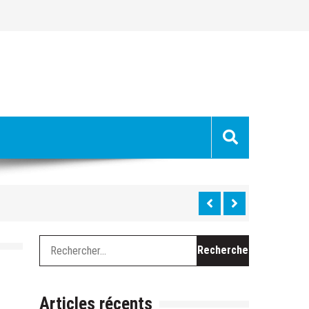
uge »
hes »
Rechercher :
 du Ventoux cette semaine
chevel, le long travail de curage
Articles récents