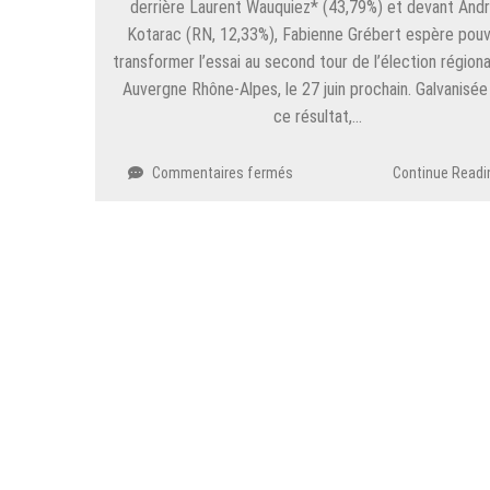
derrière Laurent Wauquiez* (43,79%) et devant And
Kotarac (RN, 12,33%), Fabienne Grébert espère pouv
transformer l’essai au second tour de l’élection régiona
Auvergne Rhône-Alpes, le 27 juin prochain. Galvanisée
ce résultat,…
sur
Commentaires fermés
Continue Readi
Régionales
:
avec
ses
partenaires,
Fabienne
Grébert
veut
transformer
l’essai
du
1er
tour