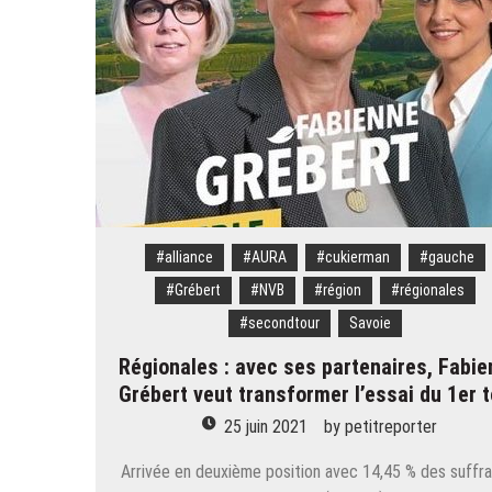
#alliance
#AURA
#cukierman
#gauche
#Grébert
#NVB
#région
#régionales
#secondtour
Savoie
Régionales : avec ses partenaires, Fabi
Grébert veut transformer l’essai du 1er 
25 juin 2021
by
petitreporter
Arrivée en deuxième position avec 14,45 % des suffr