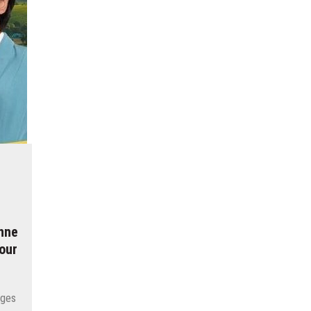
enne
tour
ages