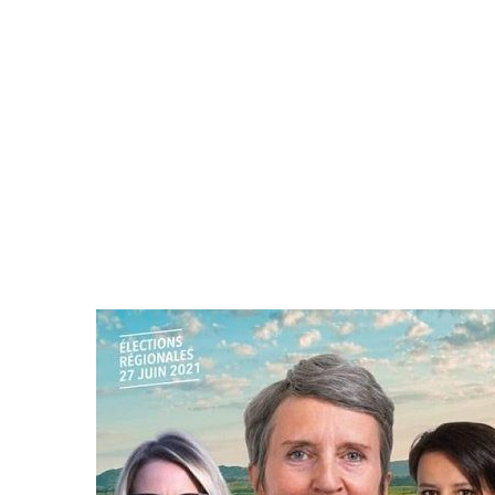
Ski – Congrès ESF. « Faire enten
Savoie. « Je n’ai que ça en tête 
Savoie. Le « rat d’hôtel » avait
Alpes françaises. Quarante ouvrag
Courchevel. Un ouvrier de 30 an