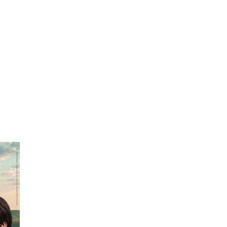
dre la voix des moniteurs » : Eric Brèche solide à la tête des Pulls roug
» : Mickaël Mugnier, le chef boulanger bientôt Meilleur ouvrier de France
 volé 777 000 euros de bijoux dans le coffre d’une touriste russe à Courc
es à livrer pour les JO 2030 : « On va y arriver, on n’a aucune alerte ro
s meurt écrasé sous un bloc de béton