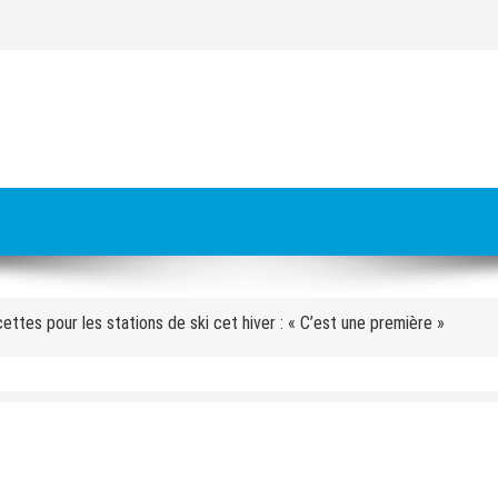
es à livrer pour les JO 2030 : « On va y arriver, on n’a aucune alerte ro
s meurt écrasé sous un bloc de béton
cettes pour les stations de ski cet hiver : « C’est une première »
 Orecchioni : « Avec le groupe, nous faisons nos pronostics sur les matc
approuve la carte des sites des Alpes 2030 avec Val d’Isère
faire de la cohésion » : pourquoi l’équipe de France se retrouve au pied
aux » : quatre mois après l’incendie de l’hôtel des Grandes Alpes à Cour