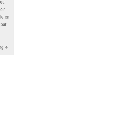
rea
oir
le en
 par
ng