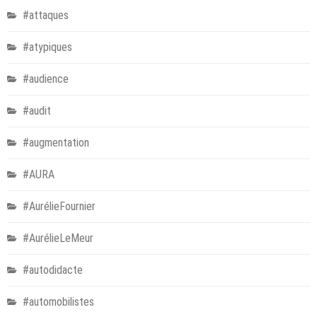
#attaques
#atypiques
#audience
#audit
#augmentation
#AURA
#AurélieFournier
#AurélieLeMeur
#autodidacte
#automobilistes