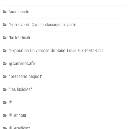
'amelonado
'Epreuve de Cyril le classique revisité
'hôtel Omali
’Exposition Universelle de Saint Louis aux Etats-Unis
@carrédecafé
"brasserie caquot"
"les lucioles"
#
#1er tour
#1eradjoint