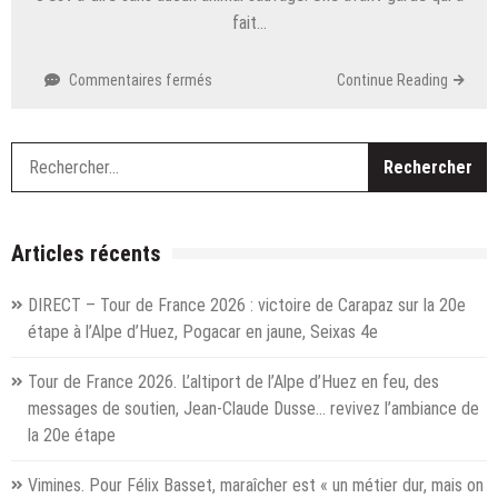
fait…
sur
Commentaires fermés
Continue Reading
Aix-
les-
Bains
R
:
avant
la
fin
Articles récents
légale
des
DIRECT – Tour de France 2026 : victoire de Carapaz sur la 20e
cirques
étape à l’Alpe d’Huez, Pogacar en jaune, Seixas 4e
avec
animaux,
Tour de France 2026. L’altiport de l’Alpe d’Huez en feu, des
le
cirque
messages de soutien, Jean-Claude Dusse… revivez l’ambiance de
Bouglione
la 20e étape
s’est
déjà
Vimines. Pour Félix Basset, maraîcher est « un métier dur, mais on