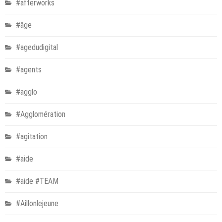
#afterworks
#âge
#agedudigital
#agents
#agglo
#Agglomération
#agitation
#aide
#aide #TEAM
#Aillonlejeune