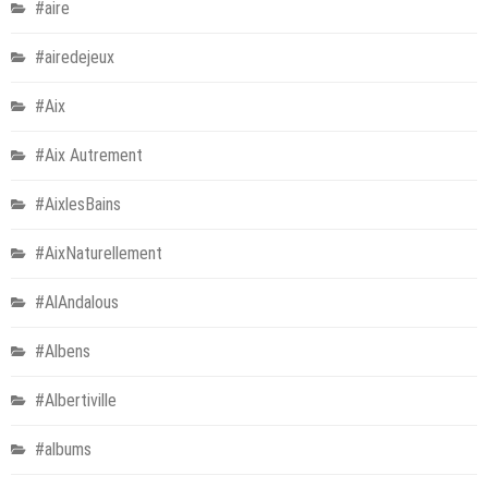
#aire
#airedejeux
#Aix
#Aix Autrement
#AixlesBains
#AixNaturellement
#AlAndalous
#Albens
#Albertiville
#albums