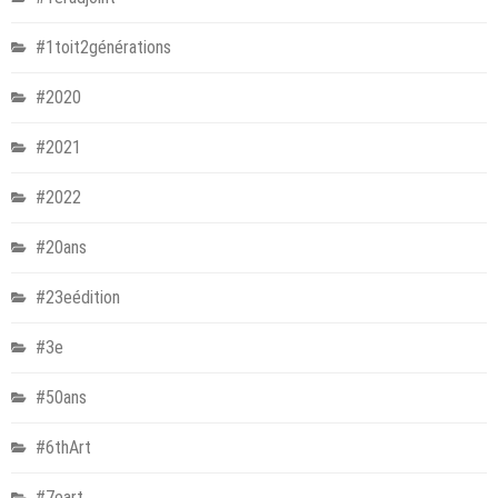
#1toit2générations
#2020
#2021
#2022
#20ans
#23eédition
#3e
#50ans
#6thArt
#7eart