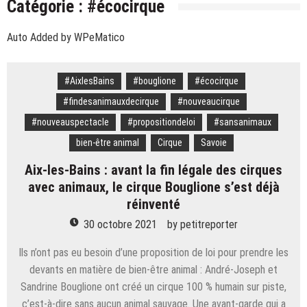
Catégorie :
#écocirque
cohésion » : pourquoi l’équipe de France se
Savoie. « Les dégâts sont colossaux » : quatre mois
retrouve au pied du Ventoux cette semaine
Auto Added by WPeMatico
après l’incendie de l’hôtel des Grandes Alpes à
Ski – Congrès ESF. « Faire entendre la voix des
Courchevel, le long travail de curage continue
moniteurs » : Eric Brèche solide à la tête des Pulls
Savoie. « Je n’ai que ça en tête » : Mickaël Mugnier,
#AixlesBains
#bouglione
#écocirque
rouges
le chef boulanger bientôt Meilleur ouvrier de France
#findesanimauxdecirque
#nouveaucirque
Savoie. Le « rat d’hôtel » avait volé 777 000 euros
?
#nouveauspectacle
#propositiondeloi
#sansanimaux
de bijoux dans le coffre d’une touriste russe à
Alpes françaises. Quarante ouvrages à livrer pour
Courchevel
bien-être animal
Cirque
Savoie
les JO 2030 : « On va y arriver, on n’a aucune alerte
Courchevel. Un ouvrier de 30 ans meurt écrasé sous
Aix-les-Bains : avant la fin légale des cirques
rouge »
un bloc de béton
avec animaux, le cirque Bouglione s’est déjà
réinventé
30 octobre 2021
by
petitreporter
Ils n’ont pas eu besoin d’une proposition de loi pour prendre les
devants en matière de bien-être animal : André-Joseph et
Sandrine Bouglione ont créé un cirque 100 % humain sur piste,
c’est-à-dire sans aucun animal sauvage. Une avant-garde qui a