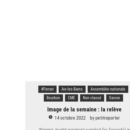
continue
Ski – Congrès ESF. « Faire enten
Savoie. « Je n’ai que ça en tête 
Savoie. Le « rat d’hôtel » avait
Alpes françaises. Quarante ouvrag
Courchevel. Un ouvrier de 30 an
#Ferrari
Aix-les-Bains
Assemblée nationale
Bourbon
CME
Non classé
Savoie
Image de la semaine : la relève
14 octobre 2022
by
petitreporter
Warning: Invalid argument supplied for foreach() in