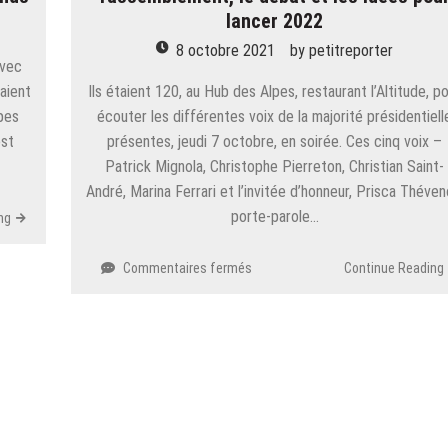
lancer 2022
8 octobre 2021
by
petitreporter
avec
laient
Ils étaient 120, au Hub des Alpes, restaurant l’Altitude, p
upes
écouter les différentes voix de la majorité présidentiell
est
présentes, jeudi 7 octobre, en soirée. Ces cinq voix –
Patrick Mignola, Christophe Pierreton, Christian Saint-
André, Marina Ferrari et l’invitée d’honneur, Prisca Théven
porte-parole…
ng
sur
Commentaires fermés
Continue Reading
Savoie
:
la
majorité
présidentielle
mise
sur
le