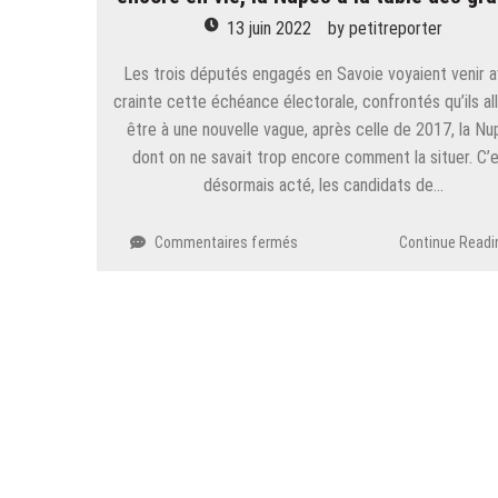
13 juin 2022
by
petitreporter
Les trois députés engagés en Savoie voyaient venir 
crainte cette échéance électorale, confrontés qu’ils al
être à une nouvelle vague, après celle de 2017, la N
dont on ne savait trop encore comment la situer. C’
désormais acté, les candidats de…
sur
Commentaires fermés
Continue Readi
Législatives
:
les
trois
députés
sortants
encore
en
vie,
la
Nupes