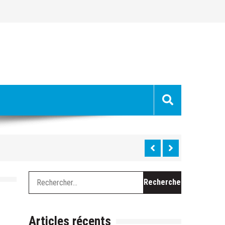
uge »
hes »
Rechercher :
 du Ventoux cette semaine
chevel, le long travail de curage
Articles récents