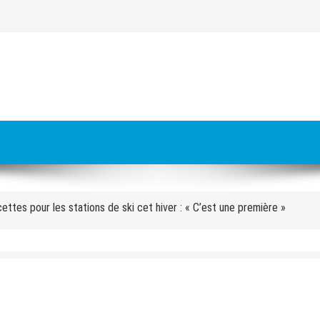
es à livrer pour les JO 2030 : « On va y arriver, on n’a aucune alerte ro
s meurt écrasé sous un bloc de béton
cettes pour les stations de ski cet hiver : « C’est une première »
 Orecchioni : « Avec le groupe, nous faisons nos pronostics sur les matc
approuve la carte des sites des Alpes 2030 avec Val d’Isère
faire de la cohésion » : pourquoi l’équipe de France se retrouve au pied
aux » : quatre mois après l’incendie de l’hôtel des Grandes Alpes à Cour