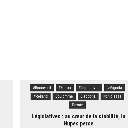
dre la voix des moniteurs » : Eric Brèche solide à la tête des Pulls roug
» : Mickaël Mugnier, le chef boulanger bientôt Meilleur ouvrier de France
 volé 777 000 euros de bijoux dans le coffre d’une touriste russe à Courc
es à livrer pour les JO 2030 : « On va y arriver, on n’a aucune alerte ro
s meurt écrasé sous un bloc de béton
#Bonnivard
#Ferrari
#législatives
#Mignola
#Rolland
Coulomme
Elections
Non classé
Savoie
Législatives : au cœur de la stabilité, la
Nupes perce