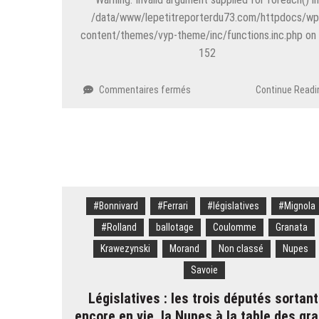
/data/www/lepetitreporterdu73.com/httpdocs/wp
content/themes/vyp-theme/inc/functions.inc.php on 
152
sur
Commentaires fermés
Continue Readi
Image
de
la
semaine
:
la
relève
#Bonnivard
#Ferrari
#législatives
#Mignola
#Rolland
ballotage
Coulomme
Granata
Krawezynski
Morand
Non classé
Nupes
Savoie
Législatives : les trois députés sortan
encore en vie, la Nupes à la table des gr