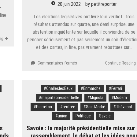
20 juin 2022
by
petitreporter
-
line
Les élections législatives ont livré leur verdict : trois
résultats attendus sur quatre, une demi surprise, une
abstention inquiétante sur laquelle il conviendra de se
ng
pencher sérieusement et pas seulement un soir d’électio
et des cartes, in fine, pas vraiment rebattues sur…
sur
Commentaires fermés
Continue Reading
Législatives
:
au
#ChalleslesEaux
cœur
#Enmarche
#Ferrari
de
#majoritéprésidentielle
#Mignola
#Modem
la
#Pierreton
#rentrée
#SaintAndré
#Thévenot
stabilité,
la
#union
Politique
Savoie
Nupes
ts
Savoie : la majorité présidentielle mise sur 
perce
ands
rassemblement, le débat et les idées pou