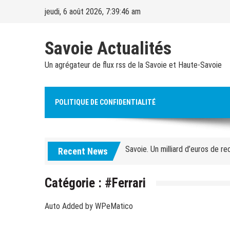
Skip
jeudi, 6 août 2026, 7:39:47 am
to
content
Savoie Actualités
Un agrégateur de flux rss de la Savoie et Haute-Savoie
Alpes françaises. Quarante ouvrag
POLITIQUE DE CONFIDENTIALITÉ
Courchevel. Un ouvrier de 30 an
Savoie. Un milliard d’euros de re
Recent News
Ski chronique – Ski alpin. Diego
Jeux olympiques d’hiver. Le CIO 
Catégorie :
#Ferrari
Ski-alpinisme. « L’idée sera de 
Auto Added by WPeMatico
Savoie. « Les dégâts sont coloss