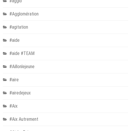
#agglo
#Agglomération
#agitation
#aide
#aide #TEAM
#Aillonlejeune
#aire
#airedejeux
#Aix
#Aix Autrement