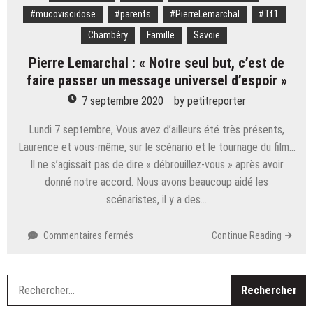
#mucoviscidose
#parents
#PierreLemarchal
#Tf1
Chambéry
Famille
Savoie
Pierre Lemarchal : « Notre seul but, c’est de
faire passer un message universel d’espoir »
7 septembre 2020
by
petitreporter
Lundi 7 septembre, Vous avez d’ailleurs été très présents,
Laurence et vous-même, sur le scénario et le tournage du film…
Il ne s’agissait pas de dire « débrouillez-vous » après avoir
donné notre accord. Nous avons beaucoup aidé les
scénaristes, il y a des…
sur
Commentaires fermés
Continue Reading
Pierre
Lemarchal
:
R
« Notre
seul