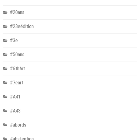
#20ans
#23eédition
#3e
#50ans
#6thArt
#7eart
#A41
#A43
#abords
#abstention