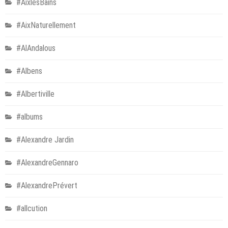
#AixlesBains
#AixNaturellement
#AlAndalous
#Albens
#Albertiville
#albums
#Alexandre Jardin
#AlexandreGennaro
#AlexandrePrévert
#allcution