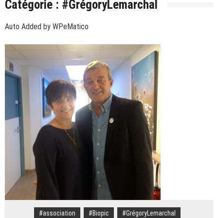
Catégorie :
#GrégoryLemarchal
cohésion » : pourquoi l’équipe de France se
Savoie. « Les dégâts sont colossaux » : quatre mois
retrouve au pied du Ventoux cette semaine
Auto Added by WPeMatico
après l’incendie de l’hôtel des Grandes Alpes à
Ski – Congrès ESF. « Faire entendre la voix des
Courchevel, le long travail de curage continue
moniteurs » : Eric Brèche solide à la tête des Pulls
Savoie. « Je n’ai que ça en tête » : Mickaël Mugnier,
rouges
le chef boulanger bientôt Meilleur ouvrier de France
Savoie. Le « rat d’hôtel » avait volé 777 000 euros
?
de bijoux dans le coffre d’une touriste russe à
Alpes françaises. Quarante ouvrages à livrer pour
Courchevel
les JO 2030 : « On va y arriver, on n’a aucune alerte
Courchevel. Un ouvrier de 30 ans meurt écrasé sous
rouge »
un bloc de béton
#association
#Biopic
#GrégoryLemarchal