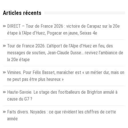
but,
c’est
Articles récents
de
faire
DIRECT – Tour de France 2026 : victoire de Carapaz sur la 20e
passer
étape à l’Alpe d’Huez, Pogacar en jaune, Seixas 4e
un
message
Tour de France 2026. L’altiport de l’Alpe d’Huez en feu, des
universel
d’espoir »
messages de soutien, Jean-Claude Dusse… revivez l’ambiance de
la 20e étape
Vimines. Pour Félix Basset, maraîcher est « un métier dur, mais on
ne peut pas être plus heureux »
Haute-Savoie. Le stage des footballeurs de Brighton annulé à
cause du G7 ?
Faits divers. Noyades : ce que révèlent les chiffres de cette
année