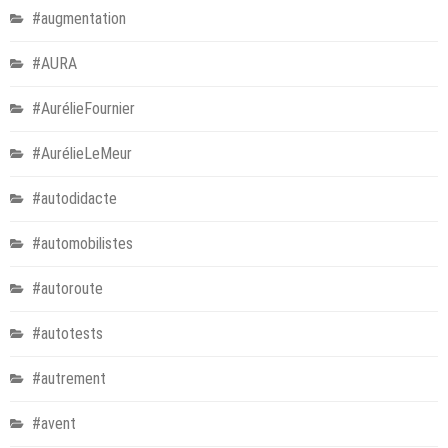
#augmentation
#AURA
#AurélieFournier
#AurélieLeMeur
#autodidacte
#automobilistes
#autoroute
#autotests
#autrement
#avent