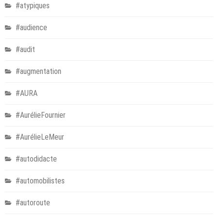
#atypiques
#audience
#audit
#augmentation
#AURA
#AurélieFournier
#AurélieLeMeur
#autodidacte
#automobilistes
#autoroute