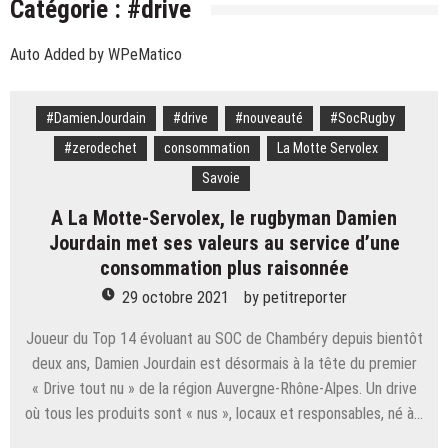
Catégorie :
#drive
cohésion » : pourquoi l’équipe de France se
Savoie. « Les dégâts sont colossaux » : quatre mois
retrouve au pied du Ventoux cette semaine
Auto Added by WPeMatico
après l’incendie de l’hôtel des Grandes Alpes à
Ski – Congrès ESF. « Faire entendre la voix des
Courchevel, le long travail de curage continue
moniteurs » : Eric Brèche solide à la tête des Pulls
Savoie. « Je n’ai que ça en tête » : Mickaël Mugnier,
#DamienJourdain
#drive
#nouveauté
#SocRugby
rouges
le chef boulanger bientôt Meilleur ouvrier de France
#zerodechet
consommation
La Motte Servolex
Savoie. Le « rat d’hôtel » avait volé 777 000 euros
?
Savoie
de bijoux dans le coffre d’une touriste russe à
Alpes françaises. Quarante ouvrages à livrer pour
Courchevel
A La Motte-Servolex, le rugbyman Damien
les JO 2030 : « On va y arriver, on n’a aucune alerte
Courchevel. Un ouvrier de 30 ans meurt écrasé sous
Jourdain met ses valeurs au service d’une
rouge »
un bloc de béton
consommation plus raisonnée
29 octobre 2021
by
petitreporter
Joueur du Top 14 évoluant au SOC de Chambéry depuis bientôt
deux ans, Damien Jourdain est désormais à la tête du premier
« Drive tout nu » de la région Auvergne-Rhône-Alpes. Un drive
où tous les produits sont « nus », locaux et responsables, né à…