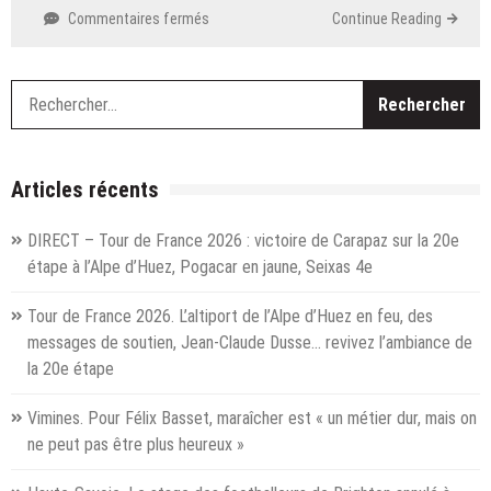
sur
Commentaires fermés
Continue Reading
A
La
Motte-
R
Servolex,
le
rugbyman
Damien
Articles récents
Jourdain
met
DIRECT – Tour de France 2026 : victoire de Carapaz sur la 20e
ses
étape à l’Alpe d’Huez, Pogacar en jaune, Seixas 4e
valeurs
au
Tour de France 2026. L’altiport de l’Alpe d’Huez en feu, des
service
d’une
messages de soutien, Jean-Claude Dusse… revivez l’ambiance de
consommation
la 20e étape
plus
raisonnée
Vimines. Pour Félix Basset, maraîcher est « un métier dur, mais on
ne peut pas être plus heureux »