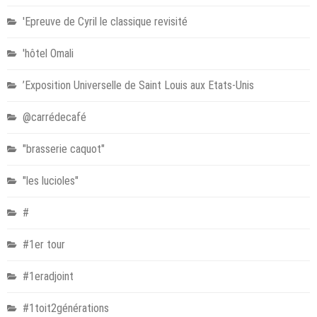
'Epreuve de Cyril le classique revisité
'hôtel Omali
’Exposition Universelle de Saint Louis aux Etats-Unis
@carrédecafé
"brasserie caquot"
"les lucioles"
#
#1er tour
#1eradjoint
#1toit2générations