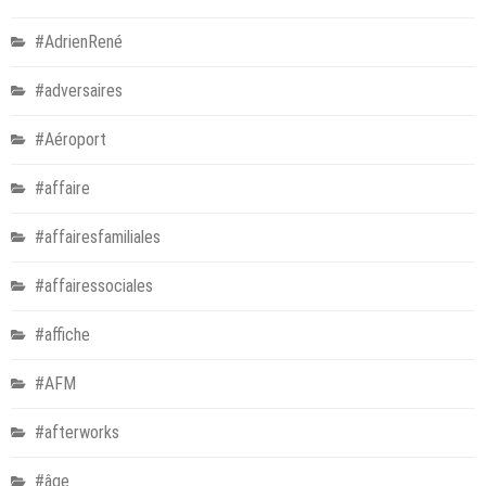
#AdrienRené
#adversaires
#Aéroport
#affaire
#affairesfamiliales
#affairessociales
#affiche
#AFM
#afterworks
#âge