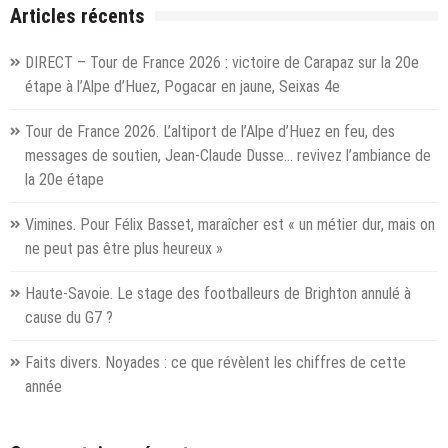
Savoie
Articles récents
pour
battre
DIRECT – Tour de France 2026 : victoire de Carapaz sur la 20e
le
étape à l’Alpe d’Huez, Pogacar en jaune, Seixas 4e
cancer,
pour
Tour de France 2026. L’altiport de l’Alpe d’Huez en feu, des
la
10e
messages de soutien, Jean-Claude Dusse… revivez l’ambiance de
édition
la 20e étape
des
« tulipes
Vimines. Pour Félix Basset, maraîcher est « un métier dur, mais on
contre
ne peut pas être plus heureux »
le
cancer »
Haute-Savoie. Le stage des footballeurs de Brighton annulé à
cause du G7 ?
Faits divers. Noyades : ce que révèlent les chiffres de cette
année