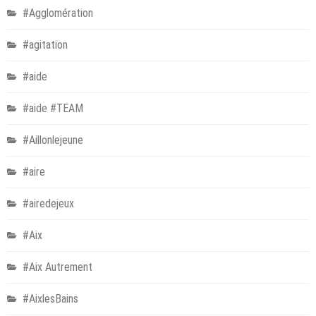
#Agglomération
#agitation
#aide
#aide #TEAM
#Aillonlejeune
#aire
#airedejeux
#Aix
#Aix Autrement
#AixlesBains