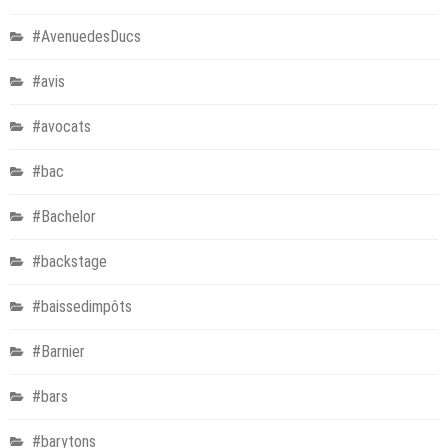
#AvenuedesDucs
#avis
#avocats
#bac
#Bachelor
#backstage
#baissedimpôts
#Barnier
#bars
#barytons