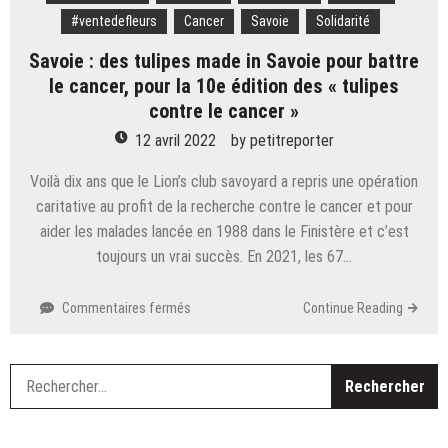
#ventedefleurs
Cancer
Savoie
Solidarité
Savoie : des tulipes made in Savoie pour battre
le cancer, pour la 10e édition des « tulipes
contre le cancer »
12 avril 2022
by
petitreporter
Voilà dix ans que le Lion’s club savoyard a repris une opération
caritative au profit de la recherche contre le cancer et pour
aider les malades lancée en 1988 dans le Finistère et c’est
toujours un vrai succès. En 2021, les 67…
sur
Commentaires fermés
Continue Reading
Savoie
:
des
R
tulipes
made
in