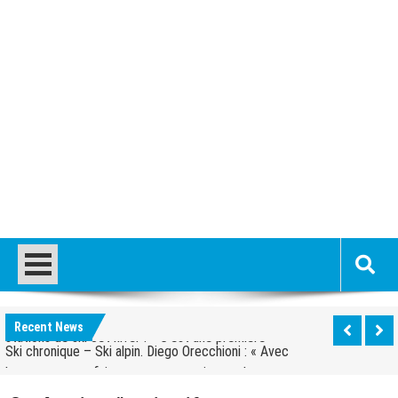
Alpes françaises. Quarante ouvrages à livrer pour
les JO 2030 : « On va y arriver, on n’a aucune alerte
Courchevel. Un ouvrier de 30 ans meurt écrasé sous
rouge »
un bloc de béton
Savoie. Un milliard d’euros de recettes pour les
stations de ski cet hiver : « C’est une première »
Ski chronique – Ski alpin. Diego Orecchioni : « Avec
Recent News
le groupe, nous faisons nos pronostics sur les
Jeux olympiques d’hiver. Le CIO approuve la carte
matches »
des sites des Alpes 2030 avec Val d’Isère
Ski-alpinisme. « L’idée sera de faire de la