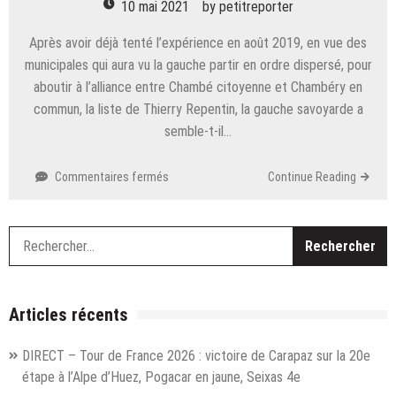
10 mai 2021
by
petitreporter
Après avoir déjà tenté l’expérience en août 2019, en vue des
municipales qui aura vu la gauche partir en ordre dispersé, pour
aboutir à l’alliance entre Chambé citoyenne et Chambéry en
commun, la liste de Thierry Repentin, la gauche savoyarde a
semble-t-il…
sur
Commentaires fermés
Continue Reading
Départementales
:
la
R
gauche
plurielle
tente
une
Articles récents
élection
–
DIRECT – Tour de France 2026 : victoire de Carapaz sur la 20e
presque
étape à l’Alpe d’Huez, Pogacar en jaune, Seixas 4e
–