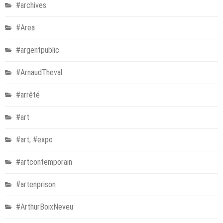
#archives
#Area
#argentpublic
#ArnaudTheval
#arrêté
#art
#art; #expo
#artcontemporain
#artenprison
#ArthurBoixNeveu