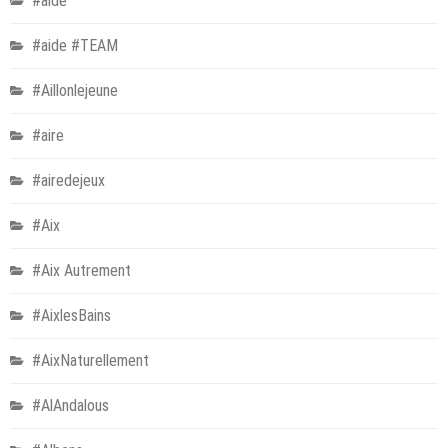
#aide
#aide #TEAM
#Aillonlejeune
#aire
#airedejeux
#Aix
#Aix Autrement
#AixlesBains
#AixNaturellement
#AlAndalous