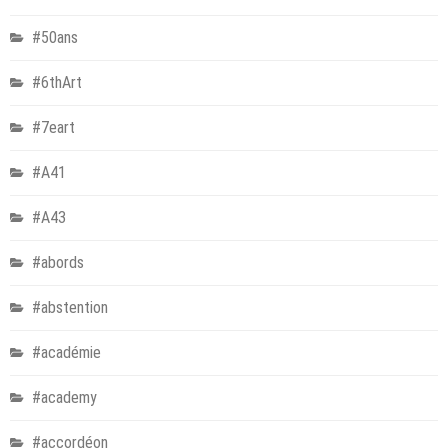
#50ans
#6thArt
#7eart
#A41
#A43
#abords
#abstention
#académie
#academy
#accordéon