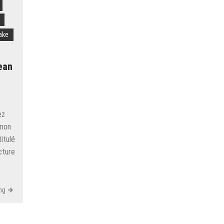
cake
ean
ez
 mon
itulé
cture
ng