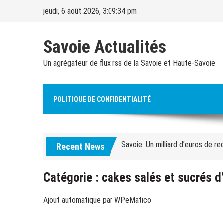
Skip
jeudi, 6 août 2026, 3:09:35 pm
to
content
Savoie Actualités
Un agrégateur de flux rss de la Savoie et Haute-Savoie
Alpes françaises. Quarante ouvrag
POLITIQUE DE CONFIDENTIALITÉ
Courchevel. Un ouvrier de 30 an
Savoie. Un milliard d’euros de re
Recent News
Ski chronique – Ski alpin. Diego
Jeux olympiques d’hiver. Le CIO 
Catégorie :
cakes salés et sucrés d’
Ski-alpinisme. « L’idée sera de 
Ajout automatique par WPeMatico
Savoie. « Les dégâts sont coloss
continue