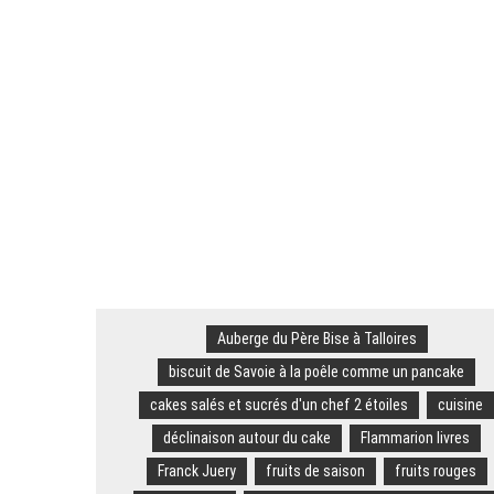
Ski – Congrès ESF. « Faire enten
Savoie. « Je n’ai que ça en tête 
Savoie. Le « rat d’hôtel » avait
Alpes françaises. Quarante ouvrag
Courchevel. Un ouvrier de 30 an
Auberge du Père Bise à Talloires
biscuit de Savoie à la poêle comme un pancake
cakes salés et sucrés d'un chef 2 étoiles
cuisine
déclinaison autour du cake
Flammarion livres
Franck Juery
fruits de saison
fruits rouges