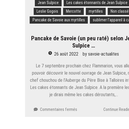
Jean Sulpice
Les cakes étonnants de Jean Sulpice
Leslie Gogois
Mercotte
myrtilles
Non classé
Pancake de Savoie aux myrtilles
sublimer l'appareil à 
Pancake de Savoie (un peu raté) selon J
Sulpice …
26 août 2022
by
savoie-actualites
Le 7 septembre prochain chez Flammarion, vous all
pouvoir découvrir le nouvel ouvrage de Jean Sulpice,
chef chouchou de l’Auberge du Père Bise à Talloires int
Les cakes étonnants de Jean Sulpice. A la première le
je dirais même les cakes déroutants,…
sur
Commentaires fermés
Continue Readi
Pancake
de
Savoie