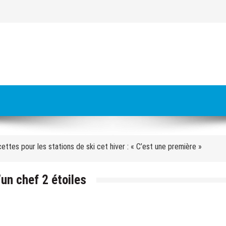
es à livrer pour les JO 2030 : « On va y arriver, on n’a aucune alerte ro
s meurt écrasé sous un bloc de béton
cettes pour les stations de ski cet hiver : « C’est une première »
 Orecchioni : « Avec le groupe, nous faisons nos pronostics sur les matc
approuve la carte des sites des Alpes 2030 avec Val d’Isère
un chef 2 étoiles
faire de la cohésion » : pourquoi l’équipe de France se retrouve au pied
aux » : quatre mois après l’incendie de l’hôtel des Grandes Alpes à Cour