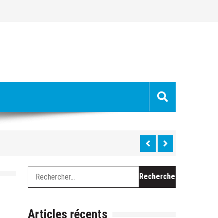
uge »
hes »
Rechercher :
 du Ventoux cette semaine
chevel, le long travail de curage
Articles récents