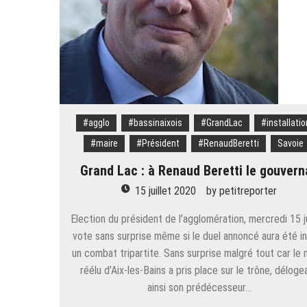
#agglo
#bassinaixois
#GrandLac
#installatio
#maire
#Président
#RenaudBeretti
Savoie
Grand Lac : à Renaud Beretti le gouverna
15 juillet 2020
by
petitreporter
Election du président de l’agglomération, mercredi 15 ju
vote sans surprise même si le duel annoncé aura été in
un combat tripartite. Sans surprise malgré tout car le 
réélu d’Aix-les-Bains a pris place sur le trône, déloge
ainsi son prédécesseur…