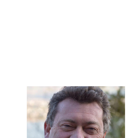
Savoie. « Je n’ai que ça en tête 
Savoie. Le « rat d’hôtel » avait
Alpes françaises. Quarante ouvrag
Courchevel. Un ouvrier de 30 an