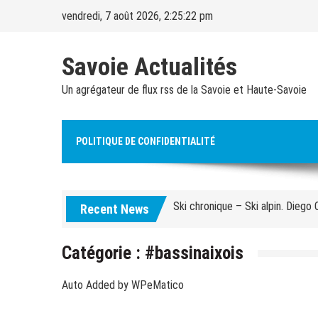
Skip
vendredi, 7 août 2026, 2:25:23 pm
to
content
Savoie Actualités
Un agrégateur de flux rss de la Savoie et Haute-Savoie
Alpes françaises. Quarante ouvrag
Courchevel. Un ouvrier de 30 an
POLITIQUE DE CONFIDENTIALITÉ
Savoie. Un milliard d’euros de re
Ski chronique – Ski alpin. Diego
Recent News
Jeux olympiques d’hiver. Le CIO 
Ski-alpinisme. « L’idée sera de 
Catégorie :
#bassinaixois
Savoie. « Les dégâts sont coloss
Auto Added by WPeMatico
continue
Ski – Congrès ESF. « Faire enten