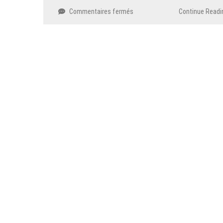
sur
Commentaires fermés
Continue Readi
Grand
Lac
:
à
Renaud
Beretti
le
gouvernail