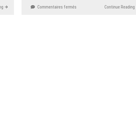
sur
ng
Commentaires fermés
Continue Reading
Grand
Lac
:
à
Renaud
Beretti
le
gouvernail