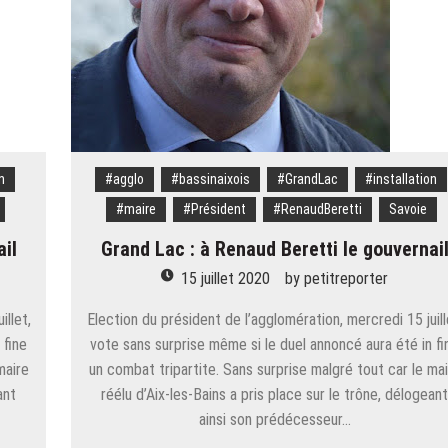
n
#agglo
#bassinaixois
#GrandLac
#installation
#maire
#Président
#RenaudBeretti
Savoie
il
Grand Lac : à Renaud Beretti le gouvernai
15 juillet 2020
by
petitreporter
illet,
Election du président de l’agglomération, mercredi 15 juill
 fine
vote sans surprise même si le duel annoncé aura été in fi
maire
un combat tripartite. Sans surprise malgré tout car le ma
ant
réélu d’Aix-les-Bains a pris place sur le trône, délogean
ainsi son prédécesseur…