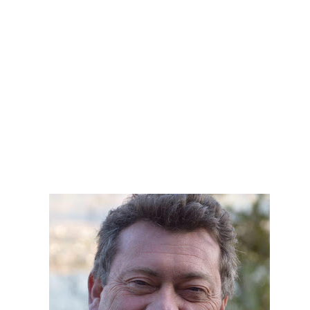
» : Mickaël Mugnier, le chef boulanger bientôt Meilleur ouvrier de France
 volé 777 000 euros de bijoux dans le coffre d’une touriste russe à Courc
es à livrer pour les JO 2030 : « On va y arriver, on n’a aucune alerte ro
s meurt écrasé sous un bloc de béton