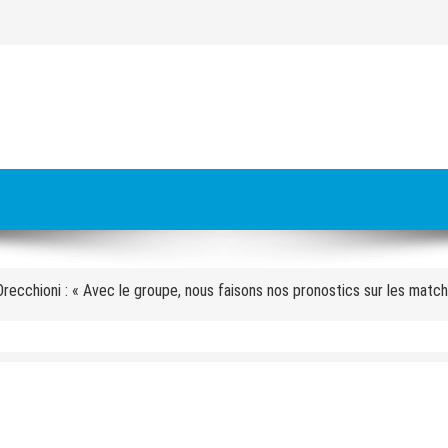
es à livrer pour les JO 2030 : « On va y arriver, on n’a aucune alerte ro
s meurt écrasé sous un bloc de béton
cettes pour les stations de ski cet hiver : « C’est une première »
 Orecchioni : « Avec le groupe, nous faisons nos pronostics sur les matc
approuve la carte des sites des Alpes 2030 avec Val d’Isère
faire de la cohésion » : pourquoi l’équipe de France se retrouve au pied
aux » : quatre mois après l’incendie de l’hôtel des Grandes Alpes à Cour
dre la voix des moniteurs » : Eric Brèche solide à la tête des Pulls roug