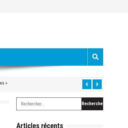
uge »
hes »
 du Ventoux cette semaine
Rechercher :
chevel, le long travail de curage
es
Articles récents