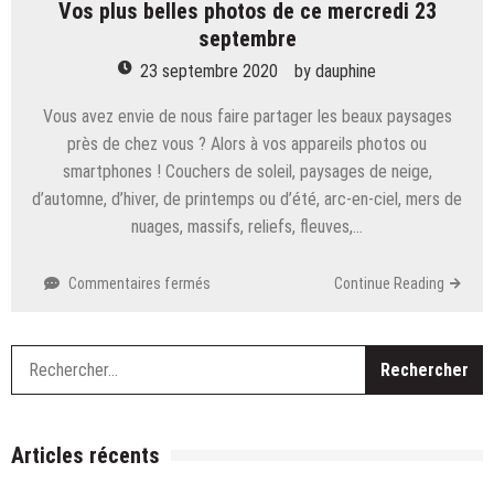
Vos plus belles photos de ce mercredi 23
septembre
23 septembre 2020
by
dauphine
Vous avez envie de nous faire partager les beaux paysages
près de chez vous ? Alors à vos appareils photos ou
smartphones ! Couchers de soleil, paysages de neige,
d’automne, d’hiver, de printemps ou d’été, arc-en-ciel, mers de
nuages, massifs, reliefs, fleuves,…
sur
Commentaires fermés
Continue Reading
Vos
plus
belles
R
photos
de
ce
mercredi
Articles récents
23
septembre