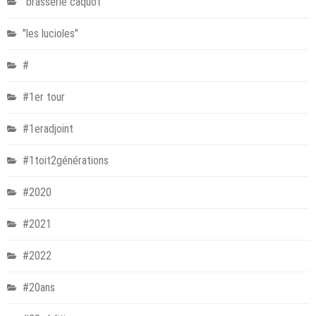
"brasserie caquot"
"les lucioles"
#
#1er tour
#1eradjoint
#1toit2générations
#2020
#2021
#2022
#20ans