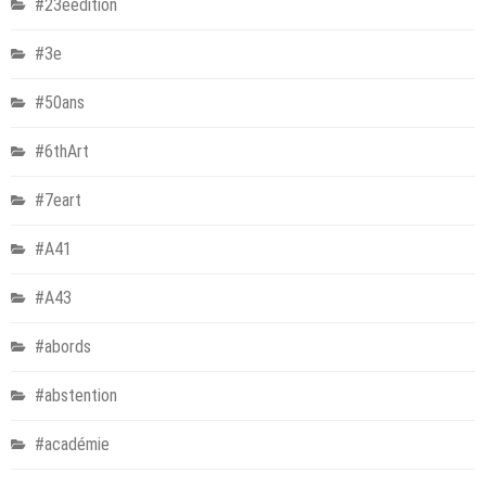
#23eédition
#3e
#50ans
#6thArt
#7eart
#A41
#A43
#abords
#abstention
#académie