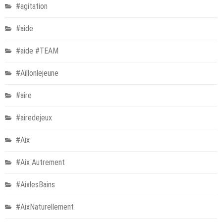
#agitation
#aide
#aide #TEAM
#Aillonlejeune
#aire
#airedejeux
#Aix
#Aix Autrement
#AixlesBains
#AixNaturellement