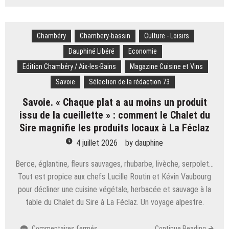
Notre
enquête.
« C’est
Chambéry
Chambery-bassin
deux
Culture - Loisirs
à
Dauphiné Libéré
Economie
trois
Edition Chambéry / Aix-les-Bains
Magazine Cuisine et Vins
fois
moins
Savoie
Sélection de la rédaction 73
cher
Savoie. « Chaque plat a au moins un produit
qu’à
la
issu de la cueillette » : comment le Chalet du
mer »
Sire magnifie les produits locaux à La Féclaz
:
4 juillet 2026
by
dauphine
l’été,
cette
Berce, églantine, fleurs sauvages, rhubarbe, livèche, serpolet…
station
de
Tout est propice aux chefs Lucille Routin et Kévin Vaubourg
Savoie
pour décliner une cuisine végétale, herbacée et sauvage à la
fait
table du Chalet du Sire à La Féclaz. Un voyage alpestre.
le
plein
sur
Commentaires fermés
Continue Reading