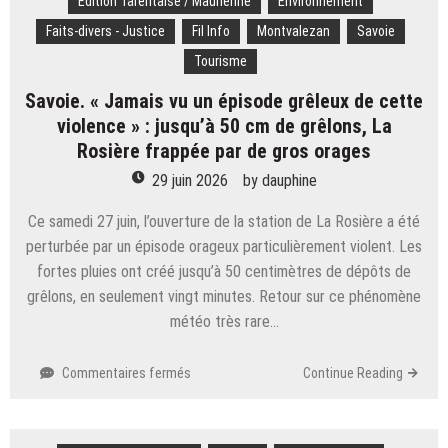
Edition Tarentaise / Maurienne
Environnement
les
salariés
Faits-divers - Justice
Fil Info
Montvalezan
Savoie
paient
Tourisme
l’addition ! » :
un
Savoie. « Jamais vu un épisode grêleux de cette
préavis
violence » : jusqu’à 50 cm de grêlons, La
de
Rosière frappée par de gros orages
grève
illimitée
29 juin 2026
by
dauphine
déposé
au
Ce samedi 27 juin, l’ouverture de la station de La Rosière a été
mythique
perturbée par un épisode orageux particulièrement violent. Les
train
fortes pluies ont créé jusqu’à 50 centimètres de dépôts de
pour
grêlons, en seulement vingt minutes. Retour sur ce phénomène
la
Mer
météo très rare…
de
Glace
sur
Commentaires fermés
Continue Reading
Savoie.
« Jamais
vu