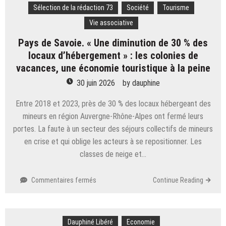
les
Sélection de la rédaction 73
Société
Tourisme
exploitations
Vie associative
agricoles
dans
Pays de Savoie. « Une diminution de 30 % des
le
locaux d’hébergement » : les colonies de
Genevois
vacances, une économie touristique à la peine
30 juin 2026
by
dauphine
Entre 2018 et 2023, près de 30 % des locaux hébergeant des
mineurs en région Auvergne-Rhône-Alpes ont fermé leurs
portes. La faute à un secteur des séjours collectifs de mineurs
en crise et qui oblige les acteurs à se repositionner. Les
classes de neige et…
sur
Commentaires fermés
Continue Reading
Pays
de
Savoie.
Dauphiné Libéré
« Une
Economie