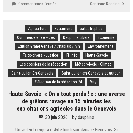
sur
Commentaires fermés
Continue Reading
Haute-
Savoie.
«
Agriculture
Beaumont
L’abattoir
catastrophes
va
Commerce et services
Dauphiné Libéré
Economie
améliorer
Edition Grand Genève / Chablais / Ain
Environnement
le
bien-
Faits-divers - Justice
Fil Info
Haute-Savoie
être
Les dossiers de la rédaction
Météorologie - Climat
animal
» :
Saint-Julien-En-Genevois
Saint-Julien-en-Genevois et autour
Olivier
Sélection de la rédaction 74
Viry
Barras
défend
Haute-Savoie. « On a tout perdu ! » : une averse
un
de grêlons ravage en 15 minutes les
équipement
exploitations agricoles dans le Genevois
qu’il
juge
30 juin 2026
by
dauphine
essentiel
à
Un violent orage a éclaté lundi soir dans le Genevois. Si