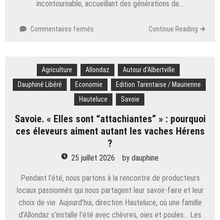
incontournable, accueillant des générations de…
sur
Commentaires fermés
Continue Reading
Haute-
Savoie.
Bistro
Agriculture
Allondaz
du
Autour d'Albertville
Rhône
Dauphiné Libéré
Economie
Edition Tarentaise / Maurienne
:
Hauteluce
Savoie
une
page
Savoie. « Elles sont “attachiantes” » : pourquoi
de
ces éleveurs aiment autant les vaches Hérens
la
?
gastronomie
annécienne
25 juillet 2026
by
dauphine
se
tourne
Pendant l’été, nous partons à la rencontre de producteurs
locaux passionnés qui nous partagent leur savoir-faire et leur
choix de vie. Aujourd’hui, direction Hauteluce, où une famille
d’Allondaz s’installe l’été avec chèvres, oies et poules… Les