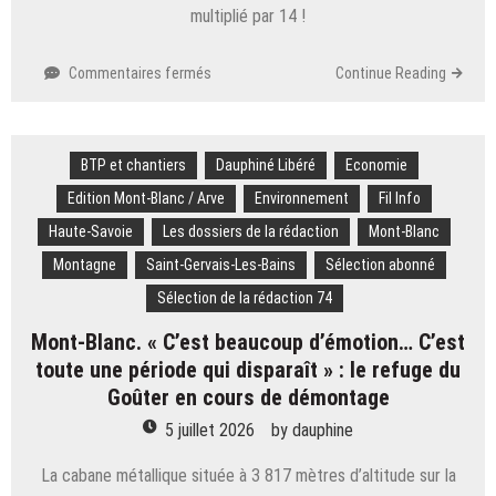
multiplié par 14 !
sur
Commentaires fermés
Continue Reading
Grand
Chambéry.
« Je
BTP et chantiers
comprends
Dauphiné Libéré
Economie
les
Edition Mont-Blanc / Arve
Environnement
Fil Info
inquiétudes » :
Haute-Savoie
Les dossiers de la rédaction
Mont-Blanc
cinq
maisons
Montagne
Saint-Gervais-Les-Bains
Sélection abonné
rasées
Sélection de la rédaction 74
pour
faire
Mont-Blanc. « C’est beaucoup d’émotion… C’est
place
toute une période qui disparaît » : le refuge du
à
Goûter en cours de démontage
cinq
immeubles
5 juillet 2026
by
dauphine
avenue
Général-
La cabane métallique située à 3 817 mètres d’altitude sur la
Cartier