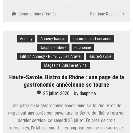
sur
Commentaires fermés
Continue Reading
Saint-
Jean-
de-
Annecy
Annecy-bassin
Maurienne.
Commerce et services
Le
Dauphiné Libéré
Economie
rôle
Edition Annecy / Rumilly / Les Aravis
Haute-Savoie
de
Créapôle
Magazine Cuisine et Vins
amené
Haute-Savoie. Bistro du Rhône : une page de la
à
changer
gastronomie annécienne se tourne
25 juillet 2026
by
dauphine
Une page de la gastronomie annécienne se tourne. Près de
vingt-neuf ans après son ouverture, le Bistro du Rhône fera son
dernier service, ce samedi 25 juillet. En près de trois
décennies, l‘établissement s’est imposé comme une adresse