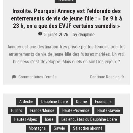
mètres
d’altitude,
Insolite. Pourquoi Annecy est l’eldorado des
le
enterrements de vie de jeune fille : « De 9 h à
quotidien
23 h, on a que des EVJF certains samedis »
singulier
des
5 juillet 2026
by
dauphine
gardiens
du
Annecy est une destination très prisée par les témoins pour les
refuge
enterrements de vie de jeune fille des futures mariées. Un vrai
de
business s’est développé. Mais quels en sont les enjeux ?
la
Croix
de
sur
Commentaires fermés
Continue Reading
Pierre
Insolite.
Pourquoi
Annecy
Ardèche
Dauphiné Libéré
est
Drôme
Economie
l’eldorado
Fil Info
France/Monde
Haute-Provence
Haute-Savoie
des
Hautes-Alpes
Isère
Les enquêtes du Dauphiné Libéré
enterrements
de
Montagne
Savoie
Sélection abonné
vie