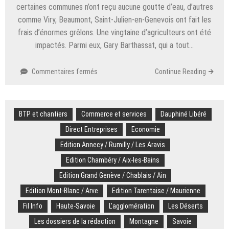
l’agriculture
certaines communes n’ont reçu aucune goutte d’eau, d’autres
départementale
comme Viry, Beaumont, Saint-Julien-en-Genevois ont fait les
frais d’énormes grêlons. Une vingtaine d’agriculteurs ont été
impactés. Parmi eux, Gary Barthassat, qui a tout…
sur
Commentaires fermés
Continue Reading
Haute-
Savoie.
« On
BTP et chantiers
Commerce et services
a
Dauphiné Libéré
tout
Direct Entreprises
Economie
perdu ! » :
Edition Annecy / Rumilly / Les Aravis
une
averse
Edition Chambéry / Aix-les-Bains
de
Edition Grand Genève / Chablais / Ain
grêlons
ravage
Edition Mont-Blanc / Arve
Edition Tarentaise / Maurienne
en
Fil Info
Haute-Savoie
L'agglomération
Les Déserts
15
Les dossiers de la rédaction
minutes
Montagne
Savoie