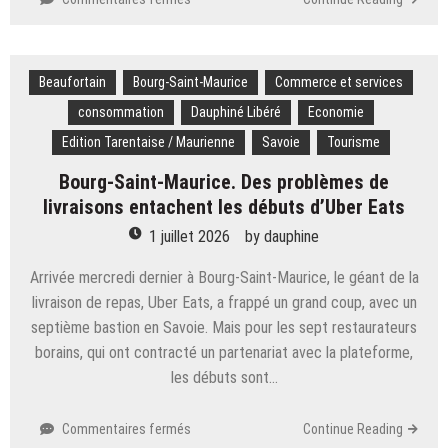
de
Savoie.
touristes
« Chaque
plat
Beaufortain
Bourg-Saint-Maurice
a
Commerce et services
au
consommation
Dauphiné Libéré
Economie
moins
Edition Tarentaise / Maurienne
Savoie
Tourisme
un
produit
Bourg-Saint-Maurice. Des problèmes de
issu
livraisons entachent les débuts d’Uber Eats
de
la
1 juillet 2026
by
dauphine
cueillette »
:
Arrivée mercredi dernier à Bourg-Saint-Maurice, le géant de la
comment
livraison de repas, Uber Eats, a frappé un grand coup, avec un
le
septième bastion en Savoie. Mais pour les sept restaurateurs
Chalet
borains, qui ont contracté un partenariat avec la plateforme,
du
les débuts sont…
Sire
magnifie
les
sur
Commentaires fermés
Continue Reading
produits