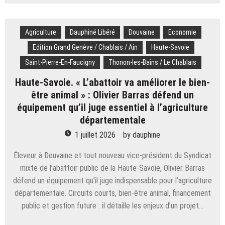
Bourg-
locaux
Saint-
à
Maurice.
La
Agriculture
Dauphiné Libéré
Des
Douvaine
Economie
Féclaz
problèmes
Edition Grand Genève / Chablais / Ain
Haute-Savoie
de
Saint-Pierre-En-Faucigny
Thonon-les-Bains / Le Chablais
livraisons
entachent
Haute-Savoie. « L’abattoir va améliorer le bien-
les
être animal » : Olivier Barras défend un
débuts
équipement qu’il juge essentiel à l’agriculture
d’Uber
Eats
départementale
1 juillet 2026
by
dauphine
Éleveur à Douvaine et tout nouveau vice-président du Syndicat
mixte de l’abattoir public de la Haute-Savoie, Olivier Barras
défend un équipement qu’il juge indispensable pour l’agriculture
départementale. Circuits courts, bien-être animal, financement
public et gestion future : il détaille les enjeux d’un projet…