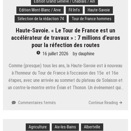
Edition Grand Genève / Chablais / Ain
près
de
Edition Mont-Blanc / Arve
Fil Info
Haute-Savoie
lui » :
Sélection de la rédaction 74
Tour de France hommes
après
le
Haute-Savoie. « Le Tour de France est un
décès
accélérateur de travaux » : 7 millions d’euros
de
pour la réfection des routes
son
conjoint,
16 juillet 2026
by
dauphine
elle
a
Comme (presque) tous les ans, la Haute-Savoie est à nouveau
repris sa
à l’honneur du Tour de France à l’occasion des 15e et 16e
boutique
étapes, avec une arrivée au sommet du plateau de Solaison et
Pokémon
un contre-la-montre entre Évian et Thonon. Un événement qui…
sur
Commentaires fermés
Continue Reading
Haute-
Savoie.
« Le
Agriculture
Aix-les-Bains
Tour
Albertville