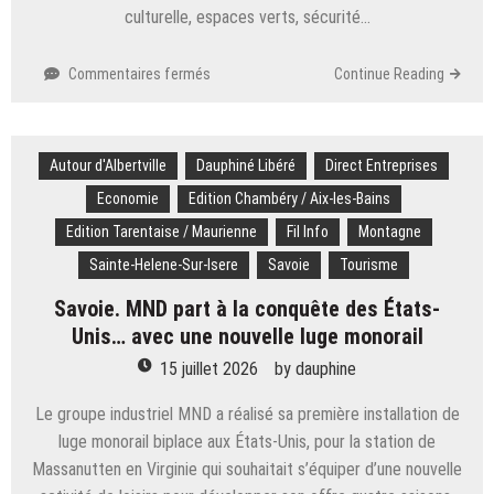
culturelle, espaces verts, sécurité…
sur
Commentaires fermés
Continue Reading
Savoie.
Bien-
être
Autour d'Albertville
Dauphiné Libéré
en
Direct Entreprises
ville
Economie
Edition Chambéry / Aix-les-Bains
:
Edition Tarentaise / Maurienne
Fil Info
Montagne
Chambéry
dixième
Sainte-Helene-Sur-Isere
Savoie
Tourisme
du
Savoie. MND part à la conquête des États-
classement
du
Unis… avec une nouvelle luge monorail
magazine
15 juillet 2026
by
dauphine
Alternatives
économiques
Le groupe industriel MND a réalisé sa première installation de
luge monorail biplace aux États-Unis, pour la station de
Massanutten en Virginie qui souhaitait s’équiper d’une nouvelle