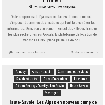
internet ?
25 juillet 2026
by
dauphine
On le soupçonnait déjà, mais certaines de nos communes
s’imposent parmi les destinations qui font le plus rêver les
internautes. Dans son classement annuel des villages français
les plus recherchés sur Google, la plateforme de location de
vacances Likibu place plusieurs de nos…
sur
Commentaires fermés
Continue Reading
Tourisme.
Gordes,
Yvoire,
Annecy
Annecy-bassin
Bonneval-
Commerce et services
sur-
Dauphiné Libéré
Direct Entreprises
Economie
Arc…
Edition Annecy / Rumilly / Les Aravis
Haute-Savoie
Quels
sont
Montagne
nos
Haute-Savoie. Les Alpes en nouveau camp de
villages