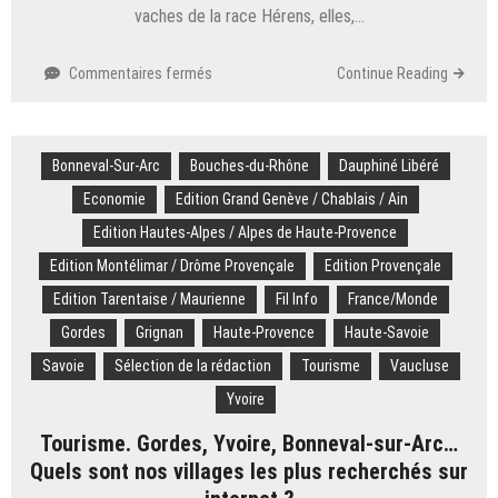
vaches de la race Hérens, elles,…
sur
Commentaires fermés
Continue Reading
Savoie.
« Elles
sont
Bonneval-Sur-Arc
Bouches-du-Rhône
“attachiantes” » :
Dauphiné Libéré
pourquoi
Economie
Edition Grand Genève / Chablais / Ain
ces
Edition Hautes-Alpes / Alpes de Haute-Provence
éleveurs
aiment
Edition Montélimar / Drôme Provençale
Edition Provençale
autant
Edition Tarentaise / Maurienne
Fil Info
France/Monde
les
vaches
Gordes
Grignan
Haute-Provence
Haute-Savoie
Hérens
Savoie
Sélection de la rédaction
Tourisme
Vaucluse
?
Yvoire
Tourisme. Gordes, Yvoire, Bonneval-sur-Arc…
Quels sont nos villages les plus recherchés sur