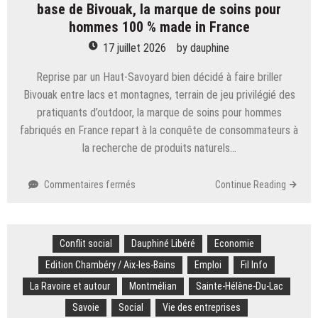
les
base de Bivouak, la marque de soins pour
plus
hommes 100 % made in France
recherchés
17 juillet 2026
by
dauphine
sur
internet ?
Reprise par un Haut-Savoyard bien décidé à faire briller
Bivouak entre lacs et montagnes, terrain de jeu privilégié des
pratiquants d’outdoor, la marque de soins pour hommes
fabriqués en France repart à la conquête de consommateurs à
la recherche de produits naturels…
sur
Commentaires fermés
Continue Reading
Haute-
Savoie.
Les
Conflit social
Dauphiné Libéré
Alpes
Economie
en
Edition Chambéry / Aix-les-Bains
Emploi
Fil Info
nouveau
La Ravoire et autour
Montmélian
Sainte-Hélène-Du-Lac
camp
de
Savoie
Social
Vie des entreprises