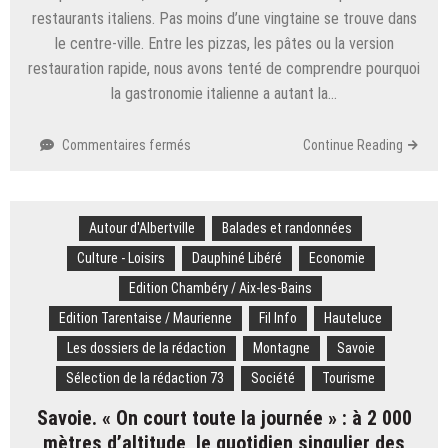
en
restaurants italiens. Pas moins d’une vingtaine se trouve dans
cours
le centre-ville. Entre les pizzas, les pâtes ou la version
de
restauration rapide, nous avons tenté de comprendre pourquoi
démontage
la gastronomie italienne a autant la…
sur
Commentaires fermés
Continue Reading
Consommation.
Pourquoi
les
Autour d'Albertville
restaurants
Balades et randonnées
italiens
Culture - Loisirs
Dauphiné Libéré
Economie
font
Edition Chambéry / Aix-les-Bains
recette
dans
Edition Tarentaise / Maurienne
Fil Info
Hauteluce
le
Les dossiers de la rédaction
Montagne
Savoie
centre-
ville
Sélection de la rédaction 73
Société
Tourisme
de
Savoie. « On court toute la journée » : à 2 000
Chambéry
mètres d’altitude, le quotidien singulier des