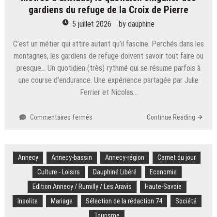
gardiens du refuge de la Croix de Pierre
5 juillet 2026
by
dauphine
C’est un métier qui attire autant qu’il fascine. Perchés dans les
montagnes, les gardiens de refuge doivent savoir tout faire ou
presque… Un quotidien (très) rythmé qui se résume parfois à
une course d’endurance. Une expérience partagée par Julie
Ferrier et Nicolas…
sur
Commentaires fermés
Continue Reading
Savoie.
« On
court
Annecy
Annecy-bassin
toute
Annecy-région
Carnet du jour
la
Culture - Loisirs
Dauphiné Libéré
Economie
journée » :
Edition Annecy / Rumilly / Les Aravis
Haute-Savoie
à
2
Insolite
Mariage
Sélection de la rédaction 74
Société
000
Tourisme