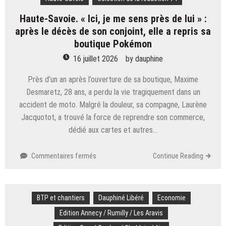
menacés
Haute-Savoie. « Ici, je me sens près de lui » :
par
la
après le décès de son conjoint, elle a repris sa
fermeture
boutique Pokémon
de
16 juillet 2026
by
dauphine
l’usine
Hafner
Près d’un an après l’ouverture de sa boutique, Maxime
Desmaretz, 28 ans, a perdu la vie tragiquement dans un
accident de moto. Malgré la douleur, sa compagne, Laurène
Jacquotot, a trouvé la force de reprendre son commerce,
dédié aux cartes et autres…
sur
Commentaires fermés
Continue Reading
Haute-
Savoie.
« Ici,
BTP et chantiers
je
Dauphiné Libéré
Economie
me
Edition Annecy / Rumilly / Les Aravis
sens