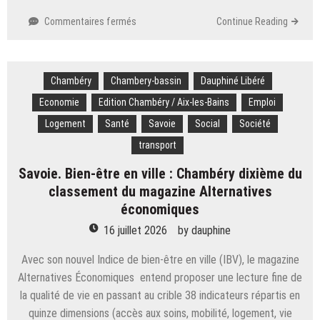
sur
Commentaires fermés
Continue Reading
Savoie.
« Nous
allons
Chambéry
Chambery-bassin
de
Dauphiné Libéré
crise
Economie
Edition Chambéry / Aix-les-Bains
Emploi
en
Logement
Santé
Savoie
Social
Société
crise » :
face
transport
au
Savoie. Bien-être en ville : Chambéry dixième du
réchauffement
climatique,
classement du magazine Alternatives
les
économiques
agriculteurs
16 juillet 2026
by
dauphine
dos
au mur
Avec son nouvel Indice de bien-être en ville (IBV), le magazine
Alternatives Économiques entend proposer une lecture fine de
la qualité de vie en passant au crible 38 indicateurs répartis en
quinze dimensions (accès aux soins, mobilité, logement, vie