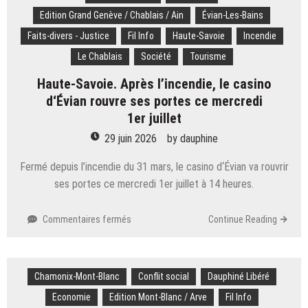
diminution
Edition Grand Genève / Chablais / Ain
Évian-Les-Bains
de
Faits-divers - Justice
Fil Info
Haute-Savoie
Incendie
30 %
des
Le Chablais
Société
Tourisme
locaux
Haute-Savoie. Après l’incendie, le casino
d’hébergement » :
les
d‘Évian rouvre ses portes ce mercredi
colonies
1er juillet
de
29 juin 2026
by
dauphine
vacances,
une
Fermé depuis l’incendie du 31 mars, le casino d‘Évian va rouvrir
économie
touristique
ses portes ce mercredi 1er juillet à 14 heures.
à
la
sur
Commentaires fermés
Continue Reading
peine
Haute-
Savoie.
Après
Chamonix-Mont-Blanc
l’incendie,
Conflit social
Dauphiné Libéré
le
Economie
Edition Mont-Blanc / Arve
Fil Info
casino