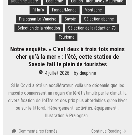
Dauphiné Libéré
Economie
Edition Tarentaise / Maurienne
Fil Info
France/Monde
Montagne
Pralognan-La-Vanoise
Savoie
Sélection abonné
Sélection de la rédaction
Sélection de la rédaction 73
Tourisme
Notre enquête. « C’est deux à trois fois moins
cher qu’à la mer » : l’été, cette station de
Savoie fait le plein de touristes
4 juillet 2026
by
dauphine
Si le Covid a été un accélérateur, voilà une décennie que les
massifs connaissent un regain d’intérêt stimulé par le climat, la
diversification de l’offre et des prix plus abordables qu’en hiver
ou sur le littoral. Hébergement, activités, équipement…
Illustration à Pralognan…
sur
Commentaires fermés
Continue Reading