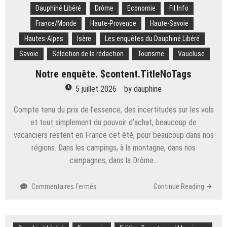
recherchent du
Dauphiné Libéré
Drôme
Economie
Fil Info
calme
France/Monde
Haute-Provence
Haute-Savoie
et
à
Hautes-Alpes
Isère
Les enquêtes du Dauphiné Libéré
être
Savoie
Sélection de la rédaction
Tourisme
Vaucluse
loin
de
Notre enquête. $content.TitleNoTags
la
5 juillet 2026
by
dauphine
foule » :
une
Compte tenu du prix de l’essence, des incertitudes sur les vols
experte
décrypte
et tout simplement du pouvoir d’achat, beaucoup de
les
vacanciers restent en France cet été, pour beaucoup dans nos
tendances
régions. Dans les campings, à la montagne, dans nos
de
campagnes, dans la Drôme…
l’été
sur
Commentaires fermés
Continue Reading
Notre
enquête.
$content.TitleNoTags