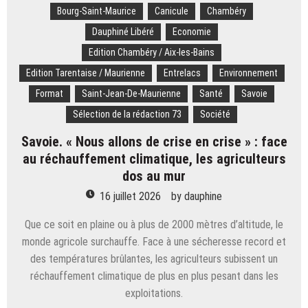
de
Bourg-Saint-Maurice
Canicule
Chambéry
France
Dauphiné Libéré
Economie
est
un
Edition Chambéry / Aix-les-Bains
accélérateur
Edition Tarentaise / Maurienne
Entrelacs
Environnement
de
travaux »
Format
Saint-Jean-De-Maurienne
Santé
Savoie
:
Sélection de la rédaction 73
Société
7 millions
d’euros
Savoie. « Nous allons de crise en crise » : face
pour
au réchauffement climatique, les agriculteurs
la
dos au mur
réfection
des
16 juillet 2026
by
dauphine
routes
Que ce soit en plaine ou à plus de 2000 mètres d’altitude, le
monde agricole surchauffe. Face à une sécheresse record et
des températures brûlantes, les agriculteurs subissent un
réchauffement climatique de plus en plus pesant dans les
exploitations.