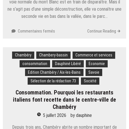
voie normale du mont Blanc est en train de disparaître. Mais il
ne s’agit pas d’une simple déconstruction, elle va connaître une
seconde vie en bas dans la vallée, dans le parc…
sur
Commentaires fermés
Continue Reading
Mont-
Blanc.
« C’est
Chambéry
Chambery-bassin
beaucoup
Commerce et services
d’émotion…
consommation
Dauphiné Libéré
Economie
C’est
Edition Chambéry / Aix-les-Bains
Savoie
toute
une
Sélection de la rédaction 73
Société
période
Consommation. Pourquoi les restaurants
qui
disparaît »
italiens font recette dans le centre-ville de
:
Chambéry
le
5 juillet 2026
by
dauphine
refuge
du
Depuis trois ans, Chambéry abrite un nombre important de
Goûter