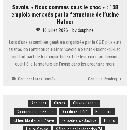
base
Savoie. « Nous sommes sous le choc » : 168
de
Bivouak,
emplois menacés par la fermeture de l’usine
la
Hafner
marque
16 juillet 2026
by
dauphine
de
soins
Lors d’une assemblée générale organisée par la CGT, plusieurs
pour
hommes
salariés de l’entreprise Hafner Savoie à Sainte-Hélène-du-Lac,
100 %
ont fait part de leur inquiétude et de leur incompréhension
made
quant à la fermeture de l’usine dans les prochains mois.
in
France
sur
Commentaires fermés
Continue Reading
Savoie.
« Nous
sommes
Accident
Cluses
sous
Cluses-bassin
le
Commerce et services
Dauphiné Libéré
Economie
choc » :
Edition Mont-Blanc / Arve
Faits-divers - Justice
Fil Info
168
emplois
Haute-Savoie
Sélection de la rédaction 74