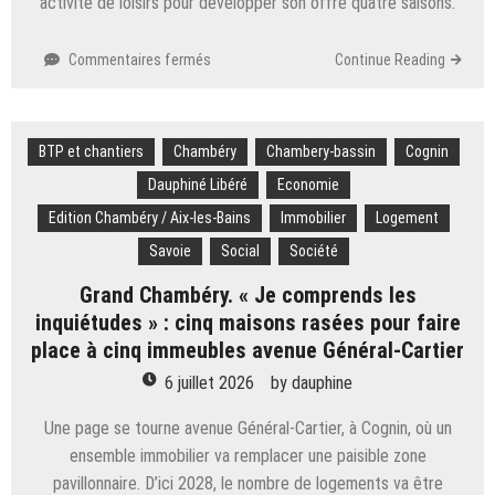
activité de loisirs pour développer son offre quatre saisons.
sur
Commentaires fermés
Continue Reading
Savoie.
MND
part
BTP et chantiers
Chambéry
à
Chambery-bassin
Cognin
la
Dauphiné Libéré
Economie
conquête
Edition Chambéry / Aix-les-Bains
Immobilier
Logement
des
États-
Savoie
Social
Société
Unis…
Grand Chambéry. « Je comprends les
avec
une
inquiétudes » : cinq maisons rasées pour faire
nouvelle
place à cinq immeubles avenue Général-Cartier
luge
6 juillet 2026
by
dauphine
monorail
Une page se tourne avenue Général-Cartier, à Cognin, où un
ensemble immobilier va remplacer une paisible zone
pavillonnaire. D’ici 2028, le nombre de logements va être