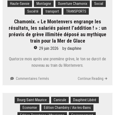
Haute-Savoie
Montagne
Ouverture Chamonix
Social
d‘Évian
rouvre
Société
transport
TRANSPORTS
ses
Chamonix. « Le Montenvers engrange les
portes
ce
résultats, les salariés paient l’addition ! » : un
mercredi
préavis de grève illimitée déposé au mythique
1er juillet
train pour la Mer de Glace
29 juin 2026
by
dauphine
Quatorze mois après une première grève, le ton se durcit de
nouveau au train du Montenvers.
sur
Commentaires fermés
Continue Reading
Chamonix.
« Le
Montenvers
Bourg-Saint-Maurice
engrange
Canicule
Dauphiné Libéré
les
Economie
Edition Chambéry / Aix-les-Bains
résultats,