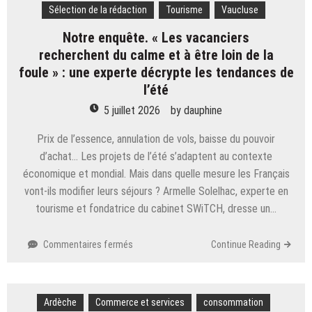
Sélection de la rédaction
Tourisme
Vaucluse
de
jeune
Notre enquête. « Les vacanciers
fille :
recherchent du calme et à être loin de la
« De
foule » : une experte décrypte les tendances de
9 h
à
l’été
23 h,
5 juillet 2026
by
dauphine
on
a
Prix de l’essence, annulation de vols, baisse du pouvoir
que
d’achat… Les projets de l’été s’adaptent au contexte
des
économique et mondial. Mais dans quelle mesure les Français
EVJF
certains
vont-ils modifier leurs séjours ? Armelle Solelhac, experte en
samedis »
tourisme et fondatrice du cabinet SWiTCH, dresse un…
sur
Commentaires fermés
Continue Reading
Notre
enquête.
« Les
Ardèche
Commerce et services
vacanciers
consommation