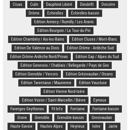
Cruas
Culin
Dauphiné Libéré
Dieulefit
Donzère
Drôme
Echirolles
Échirolles-bassin
Edition Annecy / Rumilly / Les Aravis
Edition Bourgoin / La Tour-du-Pin
Edition Chambéry / Aix-les-Bains
Edition Cluses / Mont-Blanc
Edition De Valence au Diois
Edition Drôme - Ardèche Sud
Edition Drôme-Ardèche Nord/Privas
Edition Gap / Alpes du Sud
Edition Genevois / Chablais / Bellegarde / Pays de Gex
Edition Grenoble / Vercors
Edition Grésivaudan / Oisans
Edition Tarentaise / Maurienne
Edition Vaucluse
Edition Vienne Nord-Isère
Edition Voiron / Saint-Marcellin / Bièvre
Eymeux
Faverges-Seythenex
Fil Info
Fontaine
Fontaine-bassin
Grane
Grenoble
Grenoble-bassin
Gresivaudan
Haute-Savoie
Hautes-Alpes
Heyrieux
Isère
Jarrie