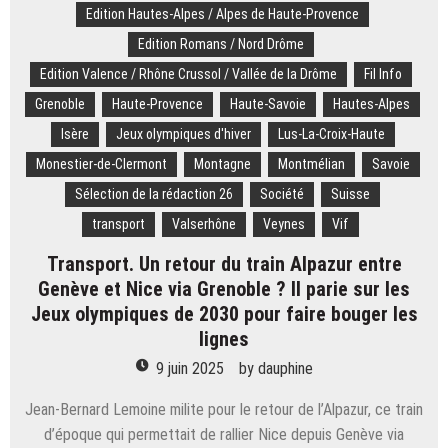
Edition Hautes-Alpes / Alpes de Haute-Provence
Edition Romans / Nord Drôme
Edition Valence / Rhône Crussol / Vallée de la Drôme
Fil Info
Grenoble
Haute-Provence
Haute-Savoie
Hautes-Alpes
Isère
Jeux olympiques d'hiver
Lus-La-Croix-Haute
Monestier-de-Clermont
Montagne
Montmélian
Savoie
Sélection de la rédaction 26
Société
Suisse
transport
Valserhône
Veynes
Vif
Transport. Un retour du train Alpazur entre
Genève et Nice via Grenoble ? Il parie sur les
Jeux olympiques de 2030 pour faire bouger les
lignes
9 juin 2025
by
dauphine
Jean-Bernard Lemoine milite pour le retour de l’Alpazur, ce train
d’époque qui permettait de rallier Nice depuis Genève via