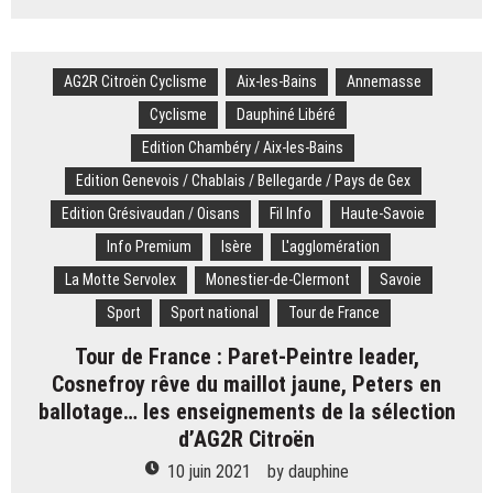
Météo.
Vos
plus
AG2R Citroën Cyclisme
belles
Aix-les-Bains
Annemasse
photos
Cyclisme
Dauphiné Libéré
de
Edition Chambéry / Aix-les-Bains
ce
dimanche
Edition Genevois / Chablais / Bellegarde / Pays de Gex
13
Edition Grésivaudan / Oisans
Fil Info
Haute-Savoie
novembre
Info Premium
Isère
L'agglomération
La Motte Servolex
Monestier-de-Clermont
Savoie
Sport
Sport national
Tour de France
Tour de France : Paret-Peintre leader,
Cosnefroy rêve du maillot jaune, Peters en
ballotage… les enseignements de la sélection
d’AG2R Citroën
10 juin 2021
by
dauphine