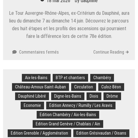
18 mai 2026
by
dauphine
Le Tour Auvergne-Rhône-Alpes, ex-Critérium du Dauphiné, aura
lieu du dimanche 7 au dimanche 14 juin. Découvrez le parcours
des huit étapes et les profils des ascensions qui pourraient
faire la différence lors de cette 78e édition.
sur
Commentaires fermés
Continue Reading
Cyclisme.
Tour
Auvergne-
Aix-les-Bains
BTP et chantiers
Rhône-
Chambéry
Alpes :
Château-Arnoux-Saint-Auban
Circulation
Culoz-Béon
parcours,
Dauphiné Libéré
Digne-les-Bains
Diois
Drôme
profils…
Découvrez
Economie
Edition Annecy / Rumilly / Les Aravis
le
Edition Chambéry / Aix-les-Bains
tracé
en
Edition Grand Genève / Chablais / Ain
images
Edition Grenoble / Agglomération
Edition Grésivaudan / Oisans