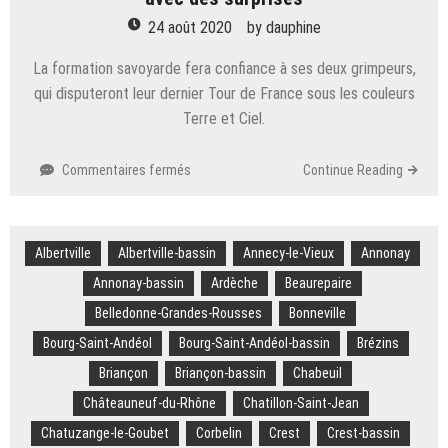
ballotage…
24 août 2020
by
dauphine
les
enseignements
La formation savoyarde fera confiance à ses deux grimpeurs,
de
qui disputeront leur dernier Tour de France sous les couleurs
la
Terre et Ciel.
sélection
d’AG2R
Citroën
sur
Commentaires fermés
Continue Reading
Tour
de
France
Albertville
Albertville-bassin
:
Annecy-le-Vieux
Annonay
AG2R
Annonay-bassin
Ardèche
Beaurepaire
dévoile
Belledonne-Grandes-Rousses
Bonneville
une
sélection
Bourg-Saint-Andéol
Bourg-Saint-Andéol-bassin
Brézins
avec
Briançon
Briançon-bassin
Chabeuil
des
surprises
Châteauneuf-du-Rhône
Chatillon-Saint-Jean
Chatuzange-le-Goubet
Corbelin
Crest
Crest-bassin