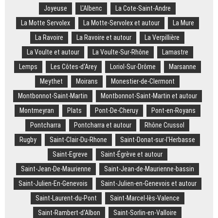
Joyeuse
L'Albenc
La Cote-Saint-Andre
La Motte Servolex
La Motte-Servolex et autour
La Mure
La Ravoire
La Ravoire et autour
La Verpillière
La Voulte et autour
La Voulte-Sur-Rhône
Lamastre
Lemps
Les Côtes-d'Arey
Loriol-Sur-Drôme
Marsanne
Meythet
Moirans
Monestier-de-Clermont
Montbonnot-Saint-Martin
Montbonnot-Saint-Martin et autour
Montmeyran
Plats
Pont-De-Cheruy
Pont-en-Royans
Pontcharra
Pontcharra et autour
Rhône Crussol
Rugby
Saint-Clair-Du-Rhone
Saint-Donat-sur-l'Herbasse
Saint-Egreve
Saint-Égrève et autour
Saint-Jean-De-Maurienne
Saint-Jean-de-Maurienne-bassin
Saint-Julien-En-Genevois
Saint-Julien-en-Genevois et autour
Saint-Laurent-du-Pont
Saint-Marcel-lès-Valence
Saint-Rambert-d'Albon
Saint-Sorlin-en-Valloire