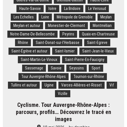
Glières-Val-de-Borne
Grenoble-bassin
Haute-Loire
Haute-Savoie
Isère
La Bridoire
Le Versoud
Les Echelles
Loire
Métropole de Grenoble
Meylan
Meylan et autour
Monestier-de-Clermont
Montmélian
Notre-Dame-De-Bellecombe
Peyrins
Quaix-en-Chartreuse
Rhône
Saint-Donat-sur-l'Herbasse
Saint-Egreve
Saint-Égrève et autour
Saint-Ismier
Saint-Jean-le-Vieux
Saint-Martin-Le-Vinoux
Saint-Pierre-En-Faucigny
Sassenage
Savoie
Seyssins
Sport
Tour Auvergne-Rhône-Alpes
Tournon-sur-Rhône
Tullins et autour
Ugine
Varces-Allières-et-Risset
Vif
Vizille
Cyclisme. Tour Auvergne-Rhône-Alpes :
parcours, profils… Découvrez le tracé en
images