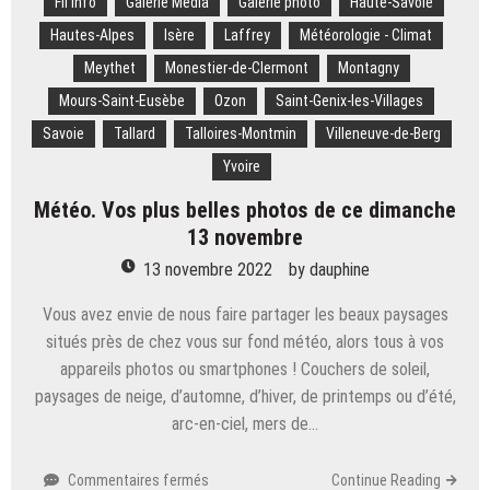
Fil Info
Galerie Média
Galerie photo
Haute-Savoie
Hautes-Alpes
Isère
Laffrey
Météorologie - Climat
Meythet
Monestier-de-Clermont
Montagny
Mours-Saint-Eusèbe
Ozon
Saint-Genix-les-Villages
Savoie
Tallard
Talloires-Montmin
Villeneuve-de-Berg
Yvoire
Météo. Vos plus belles photos de ce dimanche
13 novembre
13 novembre 2022
by
dauphine
Vous avez envie de nous faire partager les beaux paysages
situés près de chez vous sur fond météo, alors tous à vos
appareils photos ou smartphones ! Couchers de soleil,
paysages de neige, d’automne, d’hiver, de printemps ou d’été,
arc-en-ciel, mers de…
sur
Commentaires fermés
Continue Reading