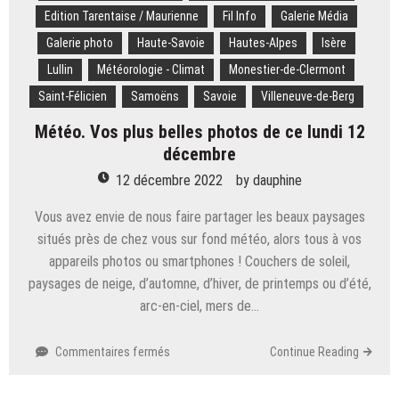
les
Edition Tarentaise / Maurienne
Fil Info
Galerie Média
Jeux
olympiques
Galerie photo
Haute-Savoie
Hautes-Alpes
Isère
de
Lullin
Météorologie - Climat
Monestier-de-Clermont
2030
pour
Saint-Félicien
Samoëns
Savoie
Villeneuve-de-Berg
faire
Météo. Vos plus belles photos de ce lundi 12
bouger
les
décembre
lignes
12 décembre 2022
by
dauphine
Vous avez envie de nous faire partager les beaux paysages
situés près de chez vous sur fond météo, alors tous à vos
appareils photos ou smartphones ! Couchers de soleil,
paysages de neige, d’automne, d’hiver, de printemps ou d’été,
arc-en-ciel, mers de…
sur
Commentaires fermés
Continue Reading
Météo.
Vos