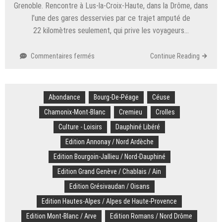
Grenoble. Rencontre à Lus-la-Croix-Haute, dans la Drôme, dans
l’une des gares desservies par ce trajet amputé de
22 kilomètres seulement, qui prive les voyageurs…
sur
Commentaires fermés
Continue Reading
Transport.
Un
retour
Abondance
Bourg-De-Péage
du
Céuse
train
Chamonix-Mont-Blanc
Cremieu
Crolles
Alpazur
Culture - Loisirs
Dauphiné Libéré
entre
Genève
Edition Annonay / Nord Ardèche
et
Edition Bourgoin-Jallieu / Nord-Dauphiné
Nice
via
Edition Grand Genève / Chablais / Ain
Grenoble ?
Edition Grésivaudan / Oisans
Il
Edition Hautes-Alpes / Alpes de Haute-Provence
parie
sur
Edition Mont-Blanc / Arve
Edition Romans / Nord Drôme