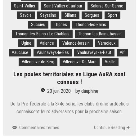
Saint-Vallier
Saint-Vallier et autour
Salaise-Sur-Sanne
Savoie
Seyssins
Sillans
Sorgues
Sport
Succieu
Thônes
Thonon-les-Bains
Thonon-les-Bains / Le Chablais
Thonon-les-Bains-bassin
Ugine
Valence
Valence-bassin
Varacieux
Vaucluse
Vaulnaveys-le-Bas
Vaulnaveys-le-Haut
Vif
Villeneuve-de-Berg
Villeneuve-De-Marc
Vizille
Les poules territoriales en Ligue AuRA sont
connues !
20 juin 2020
by
dauphine
De la Pré-fédérale à la 3/4e série, les clubs drôme-ardéchois
connaissent leurs adversaires pour la prochaine saison.
sur
Commentaires fermés
Continue Reading
Les