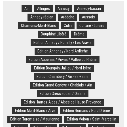
plus
Ain
Allinges
belles
Annecy
Annecy-bassin
photos
Annecy-région
Ardèche
Aussois
de
Chamonix-Mont-Blanc
Culin
Culture - Loisirs
ce
lundi
Dauphiné Libéré
Drôme
12
Edition Annecy / Rumilly / Les Aravis
décembre
Edition Annonay / Nord Ardèche
Edition Aubenas / Privas / Vallée du Rhône
Edition Bourgoin-Jallieu / Nord-Isère
Edition Chambéry / Aix-les-Bains
Edition Grand Genève / Chablais / Ain
Edition Grésivaudan / Oisans
Edition Hautes-Alpes / Alpes de Haute-Provence
Edition Mont-Blanc / Arve
Edition Romans / Nord Drôme
Edition Tarentaise / Maurienne
Edition Voiron / Saint-Marcellin