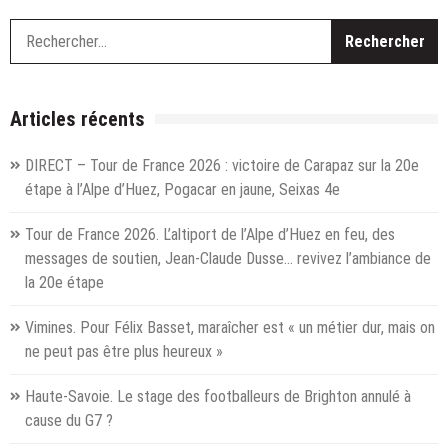
poules
territoriales
R
en
Ligue
AuRA
sont
Articles récents
connues
!
DIRECT – Tour de France 2026 : victoire de Carapaz sur la 20e
étape à l’Alpe d’Huez, Pogacar en jaune, Seixas 4e
Tour de France 2026. L’altiport de l’Alpe d’Huez en feu, des
messages de soutien, Jean-Claude Dusse… revivez l’ambiance de
la 20e étape
Vimines. Pour Félix Basset, maraîcher est « un métier dur, mais on
ne peut pas être plus heureux »
Haute-Savoie. Le stage des footballeurs de Brighton annulé à
cause du G7 ?