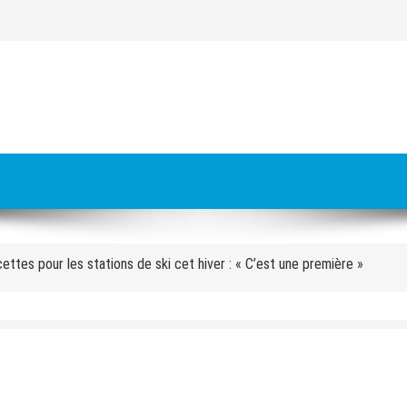
es à livrer pour les JO 2030 : « On va y arriver, on n’a aucune alerte ro
s meurt écrasé sous un bloc de béton
cettes pour les stations de ski cet hiver : « C’est une première »
 Orecchioni : « Avec le groupe, nous faisons nos pronostics sur les matc
approuve la carte des sites des Alpes 2030 avec Val d’Isère
faire de la cohésion » : pourquoi l’équipe de France se retrouve au pied
aux » : quatre mois après l’incendie de l’hôtel des Grandes Alpes à Cour