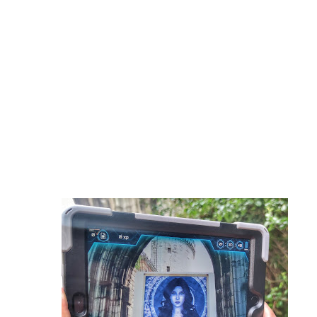
Ski – Congrès ESF. « Faire enten
Savoie. « Je n’ai que ça en tête 
Savoie. Le « rat d’hôtel » avait
Alpes françaises. Quarante ouvrag
Courchevel. Un ouvrier de 30 an