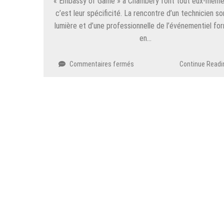
« Embassy of Game » à Chambéry font tout eux-même
c’est leur spécificité. La rencontre d’un technicien so
lumière et d’une professionnelle de l’événementiel fo
en…
sur
Commentaires fermés
Continue Readi
Chambéry
:
« Embassy
of
game »,
mille
et
une
idées
dans
l’imaginaire
des
deux
créateurs
chambériens