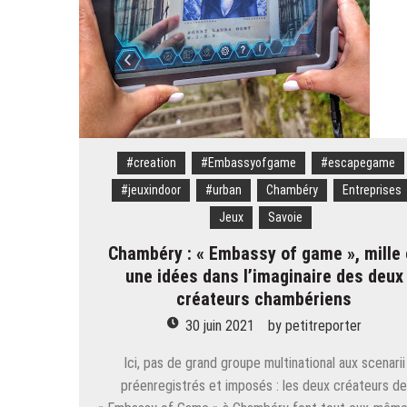
#creation
#Embassyofgame
#escapegame
#jeuxindoor
#urban
Chambéry
Entreprises
Jeux
Savoie
Chambéry : « Embassy of game », mille 
une idées dans l’imaginaire des deux
créateurs chambériens
30 juin 2021
by
petitreporter
Ici, pas de grand groupe multinational aux scenarii
préenregistrés et imposés : les deux créateurs d