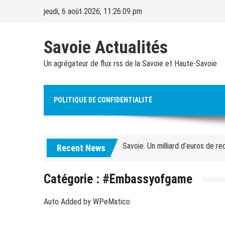
Skip
jeudi, 6 août 2026, 11:26:10 pm
to
content
Savoie Actualités
Un agrégateur de flux rss de la Savoie et Haute-Savoie
Alpes françaises. Quarante ouvrag
POLITIQUE DE CONFIDENTIALITÉ
Courchevel. Un ouvrier de 30 an
Savoie. Un milliard d’euros de re
Recent News
Ski chronique – Ski alpin. Diego
Jeux olympiques d’hiver. Le CIO 
Catégorie :
#Embassyofgame
Ski-alpinisme. « L’idée sera de 
Auto Added by WPeMatico
Savoie. « Les dégâts sont coloss
continue