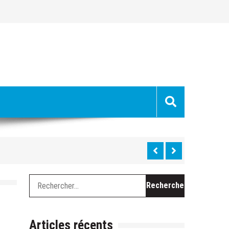
uge »
hes »
Rechercher :
 du Ventoux cette semaine
chevel, le long travail de curage
Articles récents