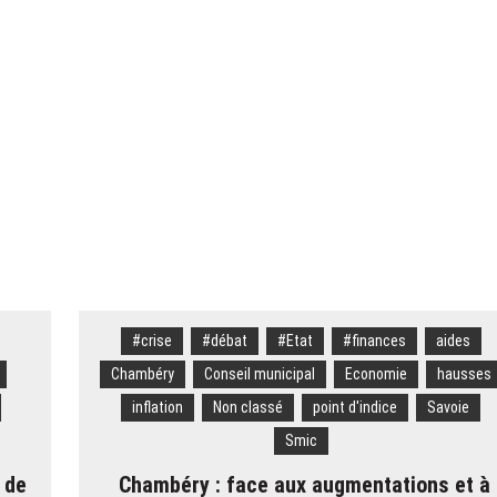
» : Mickaël Mugnier, le chef boulanger bientôt Meilleur ouvrier de France
 volé 777 000 euros de bijoux dans le coffre d’une touriste russe à Courc
es à livrer pour les JO 2030 : « On va y arriver, on n’a aucune alerte ro
s meurt écrasé sous un bloc de béton
#crise
#débat
#Etat
#finances
aides
Chambéry
Conseil municipal
Economie
hausses
inflation
Non classé
point d'indice
Savoie
Smic
 de
Chambéry : face aux augmentations et à