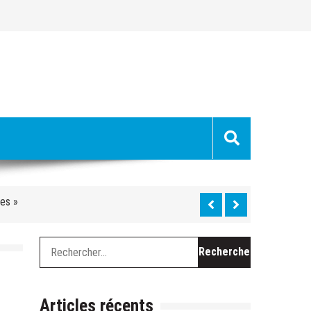
uge »
hes »
 du Ventoux cette semaine
Rechercher :
chevel, le long travail de curage
es
Articles récents