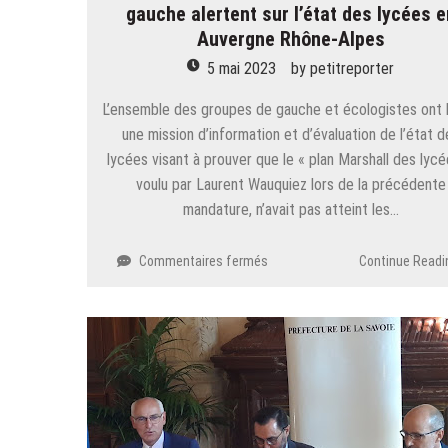
gauche alertent sur l’état des lycées e
Auvergne Rhône-Alpes
5 mai 2023
by
petitreporter
L’ensemble des groupes de gauche et écologistes ont 
une mission d’information et d’évaluation de l’état d
lycées visant à prouver que le « plan Marshall des lycé
voulu par Laurent Wauquiez lors de la précédente
mandature, n’avait pas atteint les…
sur
Commentaires fermés
Continue Readi
Les
conseillers
régionaux
écologistes
et
de
gauche
alertent