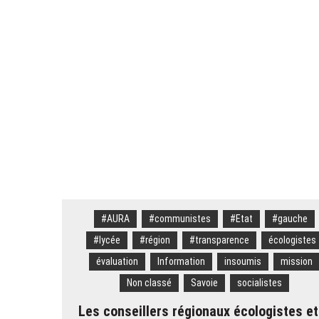
Savoie. « Je n’ai que ça en tête 
Savoie. Le « rat d’hôtel » avait
Alpes françaises. Quarante ouvrag
Courchevel. Un ouvrier de 30 an
#AURA
#communistes
#Etat
#gauche
#lycée
#région
#transparence
écologistes
évaluation
Information
insoumis
mission
Non classé
Savoie
socialistes
Les conseillers régionaux écologistes et