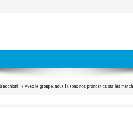
es à livrer pour les JO 2030 : « On va y arriver, on n’a aucune alerte ro
s meurt écrasé sous un bloc de béton
cettes pour les stations de ski cet hiver : « C’est une première »
 Orecchioni : « Avec le groupe, nous faisons nos pronostics sur les matc
approuve la carte des sites des Alpes 2030 avec Val d’Isère
faire de la cohésion » : pourquoi l’équipe de France se retrouve au pied
aux » : quatre mois après l’incendie de l’hôtel des Grandes Alpes à Cour
dre la voix des moniteurs » : Eric Brèche solide à la tête des Pulls roug