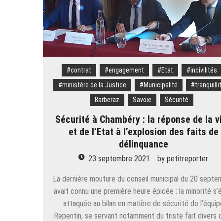
sur
l’état
des
lycées
en
Auvergne
Rhône-
#contrat
#engagement
#Etat
#incivilités
Alpes
#ministère de la Justice
#Municipalité
#tranquilli
Barberaz
Savoie
Sécurité
Sécurité à Chambéry : la réponse de la vi
et de l’Etat à l’explosion des faits de
délinquance
23 septembre 2021
by
petitreporter
La dernière mouture du conseil municipal du 20 septe
avait connu une première heure épicée : la minorité s’é
attaquée au bilan en matière de sécurité de l’équip
Repentin, se servant notamment du triste fait divers q